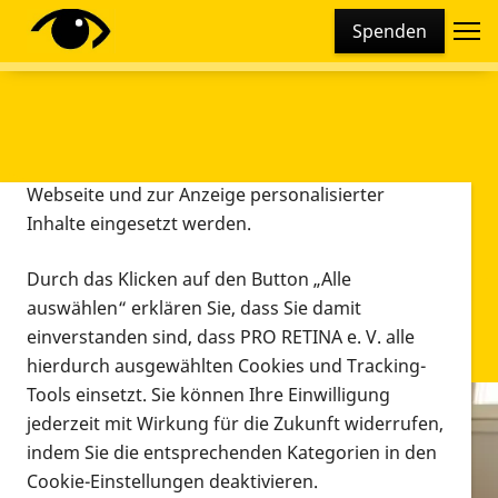
Cookie-Einstellungen
Spenden
Diese Webseite setzt verschiedene Cookies und
Tracking-Tools ein. Dies beinhaltet Cookies und
Tracking-Tools, die für den Betrieb der Webseite
technisch notwendig sind, die zu statistischen
Zwecken sowie zur besseren Bedienbarkeit der
Webseite und zur Anzeige personalisierter
Inhalte eingesetzt werden.
Durch das Klicken auf den Button „Alle
auswählen“ erklären Sie, dass Sie damit
einverstanden sind, dass PRO RETINA e. V. alle
hierdurch ausgewählten Cookies und Tracking-
Tools einsetzt. Sie können Ihre Einwilligung
jederzeit mit Wirkung für die Zukunft widerrufen,
Infomaterial
indem Sie die entsprechenden Kategorien in den
Infomaterial
Cookie-Einstellungen deaktivieren.