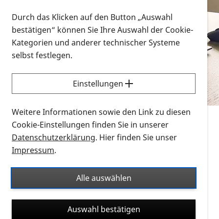
Vorlesen
Durch das Klicken auf den Button „Auswahl
bestätigen“ können Sie Ihre Auswahl der Cookie-
Alle Infomaterialien in verschiedenen
Kategorien und anderer technischer Systeme
Formaten an einem Ort
selbst festlegen.
Sie möchten wissen, wie Sie nach Infonmaterial
suchen und dieses bestellen bzw. herunterladen
Einstellungen
können? Schauen Sie sich die
Erklärvideos zum
Thema Infomaterial auf der PRO RETINA-Website
Weitere Informationen sowie den Link zu diesen
für blinde und sehbehinderte Menschen an.
Cookie-Einstellungen finden Sie in unserer
Datenschutzerklärung
. Hier finden Sie unser
Auf dieser Seite finden Sie sämtliches Infomaterial
Impressum
.
der PRO RETINA in all seinen Formaten an einem
Ort. Nutzen Sie den Formatfilter, um ausschließlich
Alle auswählen
nach Flyern und Broschüren, Audios oder Videos zu
suchen. Die meisten Flyer und Broschüren werden in
Auswahl bestätigen
verschiedenen Formaten angeboten: zur