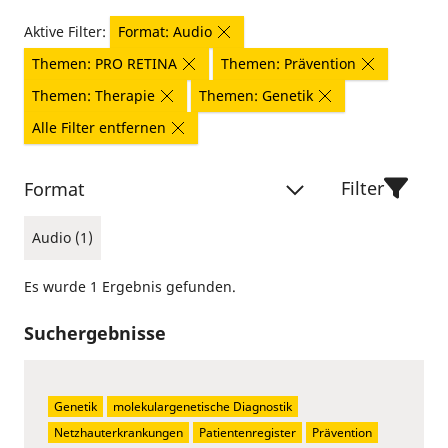
Aktive Filter:
Format: Audio
Themen: PRO RETINA
Themen: Prävention
Themen: Therapie
Themen: Genetik
Alle Filter entfernen
Filter
Format
Audio (1)
Es wurde 1 Ergebnis gefunden.
Suchergebnisse
Genetik
molekulargenetische Diagnostik
Netzhauterkrankungen
Patientenregister
Prävention