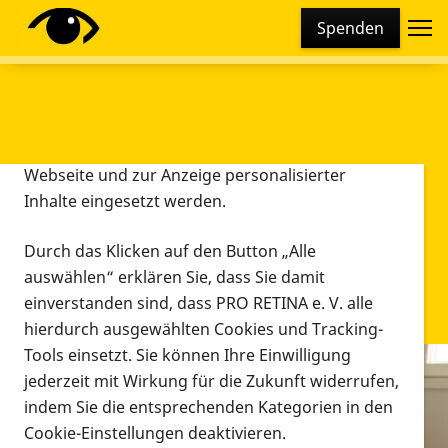
Cookie-Einstellungen
Spenden
Diese Webseite setzt verschiedene Cookies und
Tracking-Tools ein. Dies beinhaltet Cookies und
Tracking-Tools, die für den Betrieb der Webseite
technisch notwendig sind, die zu statistischen
Zwecken sowie zur besseren Bedienbarkeit der
Webseite und zur Anzeige personalisierter
Inhalte eingesetzt werden.
Durch das Klicken auf den Button „Alle
auswählen“ erklären Sie, dass Sie damit
einverstanden sind, dass PRO RETINA e. V. alle
hierdurch ausgewählten Cookies und Tracking-
Tools einsetzt. Sie können Ihre Einwilligung
jederzeit mit Wirkung für die Zukunft widerrufen,
Infomaterial
indem Sie die entsprechenden Kategorien in den
Infomaterial
Cookie-Einstellungen deaktivieren.