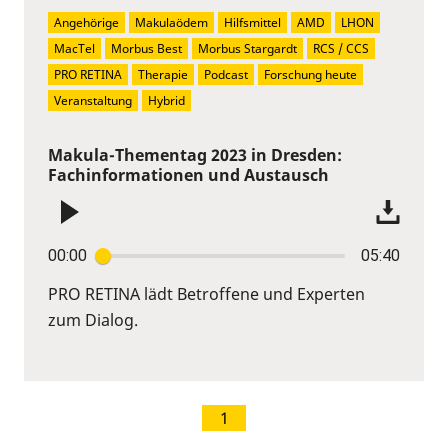
Angehörige
Makulaödem
Hilfsmittel
AMD
LHON
MacTel
Morbus Best
Morbus Stargardt
RCS / CCS
PRO RETINA
Therapie
Podcast
Forschung heute
Veranstaltung
Hybrid
Makula-Thementag 2023 in Dresden:
Fachinformationen und Austausch
00:00
05:40
PRO RETINA lädt Betroffene und Experten
zum Dialog.
1