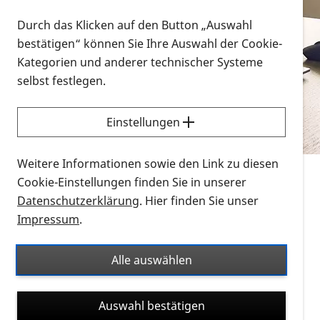
Vorlesen
Durch das Klicken auf den Button „Auswahl
bestätigen“ können Sie Ihre Auswahl der Cookie-
Alle Infomaterialien in verschiedenen
Kategorien und anderer technischer Systeme
Formaten an einem Ort
selbst festlegen.
Sie möchten wissen, wie Sie nach Infonmaterial
suchen und dieses bestellen bzw. herunterladen
Einstellungen
können? Schauen Sie sich die
Erklärvideos zum
Thema Infomaterial auf der PRO RETINA-Website
Weitere Informationen sowie den Link zu diesen
für blinde und sehbehinderte Menschen an.
Cookie-Einstellungen finden Sie in unserer
Datenschutzerklärung
. Hier finden Sie unser
Auf dieser Seite finden Sie sämtliches Infomaterial
Impressum
.
der PRO RETINA in all seinen Formaten an einem
Ort. Nutzen Sie den Formatfilter, um ausschließlich
Alle auswählen
nach Flyern und Broschüren, Audios oder Videos zu
suchen. Die meisten Flyer und Broschüren werden in
Auswahl bestätigen
verschiedenen Formaten angeboten: zur