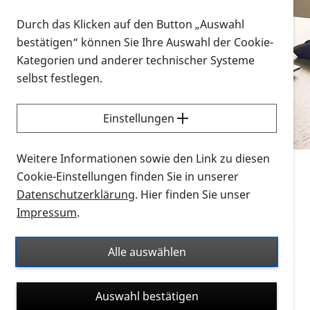
Vorlesen
Durch das Klicken auf den Button „Auswahl
bestätigen“ können Sie Ihre Auswahl der Cookie-
Alle Infomaterialien in verschiedenen
Kategorien und anderer technischer Systeme
Formaten an einem Ort
selbst festlegen.
Sie möchten wissen, wie Sie nach Infonmaterial
suchen und dieses bestellen bzw. herunterladen
Einstellungen
können? Schauen Sie sich die
Erklärvideos zum
Thema Infomaterial auf der PRO RETINA-Website
Weitere Informationen sowie den Link zu diesen
für blinde und sehbehinderte Menschen an.
Cookie-Einstellungen finden Sie in unserer
Datenschutzerklärung
. Hier finden Sie unser
Auf dieser Seite finden Sie sämtliches Infomaterial
Impressum
.
der PRO RETINA in all seinen Formaten an einem
Ort. Nutzen Sie den Formatfilter, um ausschließlich
Alle auswählen
nach Flyern und Broschüren, Audios oder Videos zu
suchen. Die meisten Flyer und Broschüren werden in
Auswahl bestätigen
verschiedenen Formaten angeboten: zur