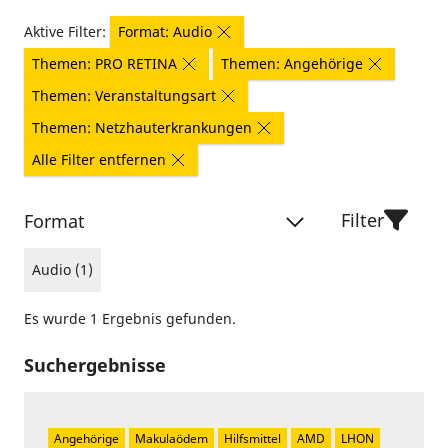
Aktive Filter:
Format: Audio
Themen: PRO RETINA
Themen: Angehörige
Themen: Veranstaltungsart
Themen: Netzhauterkrankungen
Alle Filter entfernen
Filter
Format
Audio (1)
Es wurde 1 Ergebnis gefunden.
Suchergebnisse
Angehörige
Makulaödem
Hilfsmittel
AMD
LHON