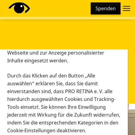
Cookie-Einstellungen
Spenden
Diese Webseite setzt verschiedene Cookies und
Tracking-Tools ein. Dies beinhaltet Cookies und
Tracking-Tools, die für den Betrieb der Webseite
technisch notwendig sind, die zu statistischen
Zwecken sowie zur besseren Bedienbarkeit der
Webseite und zur Anzeige personalisierter
Inhalte eingesetzt werden.
Durch das Klicken auf den Button „Alle
auswählen“ erklären Sie, dass Sie damit
einverstanden sind, dass PRO RETINA e. V. alle
hierdurch ausgewählten Cookies und Tracking-
Tools einsetzt. Sie können Ihre Einwilligung
jederzeit mit Wirkung für die Zukunft widerrufen,
Infomaterial
indem Sie die entsprechenden Kategorien in den
Infomaterial
Cookie-Einstellungen deaktivieren.