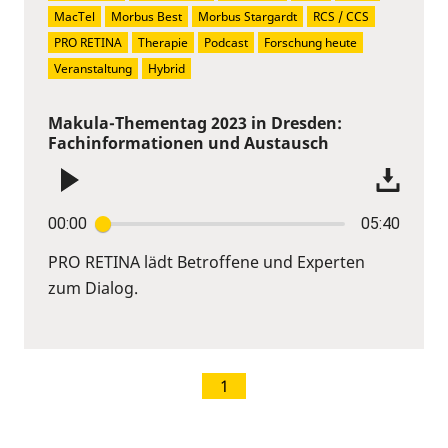
MacTel
Morbus Best
Morbus Stargardt
RCS / CCS
PRO RETINA
Therapie
Podcast
Forschung heute
Veranstaltung
Hybrid
Makula-Thementag 2023 in Dresden:
Fachinformationen und Austausch
00:00
05:40
PRO RETINA lädt Betroffene und Experten
zum Dialog.
1