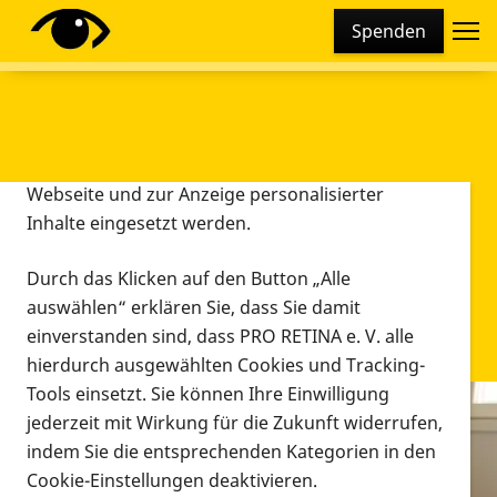
Cookie-Einstellungen
Spenden
Diese Webseite setzt verschiedene Cookies und
Tracking-Tools ein. Dies beinhaltet Cookies und
Tracking-Tools, die für den Betrieb der Webseite
technisch notwendig sind, die zu statistischen
Zwecken sowie zur besseren Bedienbarkeit der
Webseite und zur Anzeige personalisierter
Inhalte eingesetzt werden.
Durch das Klicken auf den Button „Alle
auswählen“ erklären Sie, dass Sie damit
einverstanden sind, dass PRO RETINA e. V. alle
hierdurch ausgewählten Cookies und Tracking-
Tools einsetzt. Sie können Ihre Einwilligung
jederzeit mit Wirkung für die Zukunft widerrufen,
Infomaterial
indem Sie die entsprechenden Kategorien in den
Infomaterial
Cookie-Einstellungen deaktivieren.