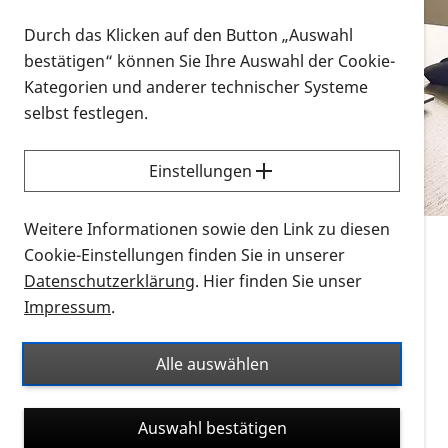
Vorlesen
Durch das Klicken auf den Button „Auswahl
bestätigen“ können Sie Ihre Auswahl der Cookie-
Alle Infomaterialien in verschiedenen
Kategorien und anderer technischer Systeme
Formaten an einem Ort
selbst festlegen.
Sie möchten wissen, wie Sie nach Infonmaterial
suchen und dieses bestellen bzw. herunterladen
Einstellungen
können? Schauen Sie sich die
Erklärvideos zum
Thema Infomaterial auf der PRO RETINA-Website
Weitere Informationen sowie den Link zu diesen
für blinde und sehbehinderte Menschen an.
Cookie-Einstellungen finden Sie in unserer
Datenschutzerklärung
. Hier finden Sie unser
Auf dieser Seite finden Sie sämtliches Infomaterial
Impressum
.
der PRO RETINA in all seinen Formaten an einem
Ort. Nutzen Sie den Formatfilter, um ausschließlich
Alle auswählen
nach Flyern und Broschüren, Audios oder Videos zu
suchen. Die meisten Flyer und Broschüren werden in
Auswahl bestätigen
verschiedenen Formaten angeboten: zur