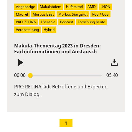
Angehörige
Makulaödem
Hilfsmittel
AMD
LHON
MacTel
Morbus Best
Morbus Stargardt
RCS / CCS
PRO RETINA
Therapie
Podcast
Forschung heute
Veranstaltung
Hybrid
Makula-Thementag 2023 in Dresden:
Fachinformationen und Austausch
00:00
05:40
PRO RETINA lädt Betroffene und Experten
zum Dialog.
1