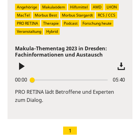
Angehörige
Makulaödem
Hilfsmittel
AMD
LHON
MacTel
Morbus Best
Morbus Stargardt
RCS / CCS
PRO RETINA
Therapie
Podcast
Forschung heute
Veranstaltung
Hybrid
Makula-Thementag 2023 in Dresden:
Fachinformationen und Austausch
00:00
05:40
PRO RETINA lädt Betroffene und Experten
zum Dialog.
1