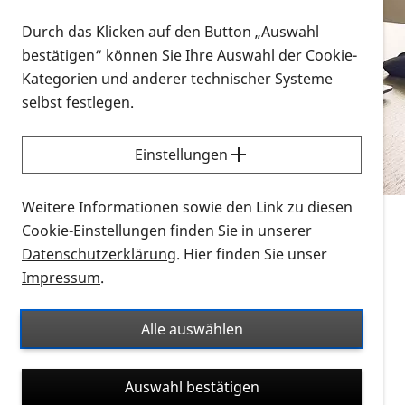
Vorlesen
Durch das Klicken auf den Button „Auswahl
bestätigen“ können Sie Ihre Auswahl der Cookie-
Alle Infomaterialien in verschiedenen
Kategorien und anderer technischer Systeme
Formaten an einem Ort
selbst festlegen.
Sie möchten wissen, wie Sie nach Infonmaterial
suchen und dieses bestellen bzw. herunterladen
Einstellungen
können? Schauen Sie sich die
Erklärvideos zum
Thema Infomaterial auf der PRO RETINA-Website
Weitere Informationen sowie den Link zu diesen
für blinde und sehbehinderte Menschen an.
Cookie-Einstellungen finden Sie in unserer
Datenschutzerklärung
. Hier finden Sie unser
Auf dieser Seite finden Sie sämtliches Infomaterial
Impressum
.
der PRO RETINA in all seinen Formaten an einem
Ort. Nutzen Sie den Formatfilter, um ausschließlich
Alle auswählen
nach Flyern und Broschüren, Audios oder Videos zu
suchen. Die meisten Flyer und Broschüren werden in
Auswahl bestätigen
verschiedenen Formaten angeboten: zur