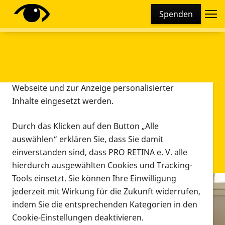
Cookie-Einstellungen
Spenden
Diese Webseite setzt verschiedene Cookies und
Tracking-Tools ein. Dies beinhaltet Cookies und
Tracking-Tools, die für den Betrieb der Webseite
technisch notwendig sind, die zu statistischen
Zwecken sowie zur besseren Bedienbarkeit der
Webseite und zur Anzeige personalisierter
Inhalte eingesetzt werden.
Durch das Klicken auf den Button „Alle
auswählen“ erklären Sie, dass Sie damit
einverstanden sind, dass PRO RETINA e. V. alle
hierdurch ausgewählten Cookies und Tracking-
Tools einsetzt. Sie können Ihre Einwilligung
jederzeit mit Wirkung für die Zukunft widerrufen,
Infomaterial
indem Sie die entsprechenden Kategorien in den
Infomaterial
Cookie-Einstellungen deaktivieren.