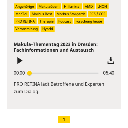
Angehörige
Makulaödem
Hilfsmittel
AMD
LHON
MacTel
Morbus Best
Morbus Stargardt
RCS / CCS
PRO RETINA
Therapie
Podcast
Forschung heute
Veranstaltung
Hybrid
Makula-Thementag 2023 in Dresden:
Fachinformationen und Austausch
00:00
05:40
PRO RETINA lädt Betroffene und Experten
zum Dialog.
1