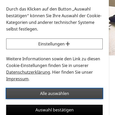
Vorlesen
Durch das Klicken auf den Button „Auswahl
bestätigen“ können Sie Ihre Auswahl der Cookie-
Alle Infomaterialien in verschiedenen
Kategorien und anderer technischer Systeme
Formaten an einem Ort
selbst festlegen.
Sie möchten wissen, wie Sie nach Infonmaterial
suchen und dieses bestellen bzw. herunterladen
Einstellungen
können? Schauen Sie sich die
Erklärvideos zum
Thema Infomaterial auf der PRO RETINA-Website
Weitere Informationen sowie den Link zu diesen
für blinde und sehbehinderte Menschen an.
Cookie-Einstellungen finden Sie in unserer
Datenschutzerklärung
. Hier finden Sie unser
Auf dieser Seite finden Sie sämtliches Infomaterial
Impressum
.
der PRO RETINA in all seinen Formaten an einem
Ort. Nutzen Sie den Formatfilter, um ausschließlich
Alle auswählen
nach Flyern und Broschüren, Audios oder Videos zu
suchen. Die meisten Flyer und Broschüren werden in
Auswahl bestätigen
verschiedenen Formaten angeboten: zur