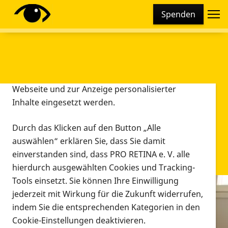
Cookie-Einstellungen
Spenden
Diese Webseite setzt verschiedene Cookies und
Tracking-Tools ein. Dies beinhaltet Cookies und
Tracking-Tools, die für den Betrieb der Webseite
technisch notwendig sind, die zu statistischen
Zwecken sowie zur besseren Bedienbarkeit der
Webseite und zur Anzeige personalisierter
Inhalte eingesetzt werden.
Durch das Klicken auf den Button „Alle
auswählen“ erklären Sie, dass Sie damit
einverstanden sind, dass PRO RETINA e. V. alle
hierdurch ausgewählten Cookies und Tracking-
Tools einsetzt. Sie können Ihre Einwilligung
jederzeit mit Wirkung für die Zukunft widerrufen,
Infomaterial
indem Sie die entsprechenden Kategorien in den
Infomaterial
Cookie-Einstellungen deaktivieren.