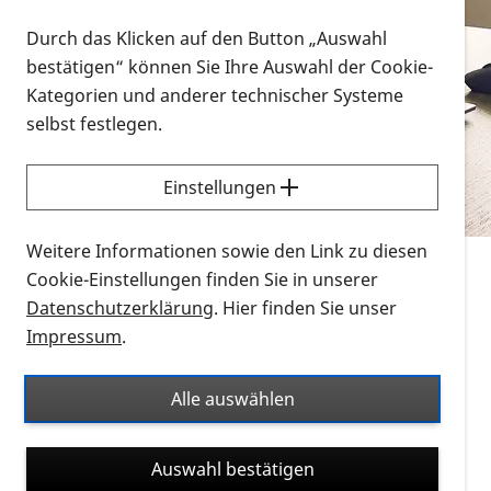
Vorlesen
Durch das Klicken auf den Button „Auswahl
bestätigen“ können Sie Ihre Auswahl der Cookie-
Alle Infomaterialien in verschiedenen
Kategorien und anderer technischer Systeme
Formaten an einem Ort
selbst festlegen.
Sie möchten wissen, wie Sie nach Infonmaterial
suchen und dieses bestellen bzw. herunterladen
Einstellungen
können? Schauen Sie sich die
Erklärvideos zum
Thema Infomaterial auf der PRO RETINA-Website
Weitere Informationen sowie den Link zu diesen
für blinde und sehbehinderte Menschen an.
Cookie-Einstellungen finden Sie in unserer
Datenschutzerklärung
. Hier finden Sie unser
Auf dieser Seite finden Sie sämtliches Infomaterial
Impressum
.
der PRO RETINA in all seinen Formaten an einem
Ort. Nutzen Sie den Formatfilter, um ausschließlich
Alle auswählen
nach Flyern und Broschüren, Audios oder Videos zu
suchen. Die meisten Flyer und Broschüren werden in
Auswahl bestätigen
verschiedenen Formaten angeboten: zur