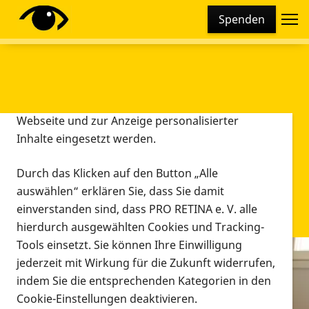
Cookie-Einstellungen
Spenden
Diese Webseite setzt verschiedene Cookies und
Tracking-Tools ein. Dies beinhaltet Cookies und
Tracking-Tools, die für den Betrieb der Webseite
technisch notwendig sind, die zu statistischen
Zwecken sowie zur besseren Bedienbarkeit der
Webseite und zur Anzeige personalisierter
Inhalte eingesetzt werden.
Durch das Klicken auf den Button „Alle
auswählen“ erklären Sie, dass Sie damit
einverstanden sind, dass PRO RETINA e. V. alle
hierdurch ausgewählten Cookies und Tracking-
Tools einsetzt. Sie können Ihre Einwilligung
jederzeit mit Wirkung für die Zukunft widerrufen,
Infomaterial
indem Sie die entsprechenden Kategorien in den
Infomaterial
Cookie-Einstellungen deaktivieren.