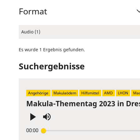
Format
Audio (1)
Es wurde 1 Ergebnis gefunden.
Suchergebnisse
Angehörige
Makulaödem
Hilfsmittel
AMD
LHON
Mac
Makula-Thementag 2023 in Dre
Press
00:00
Enter