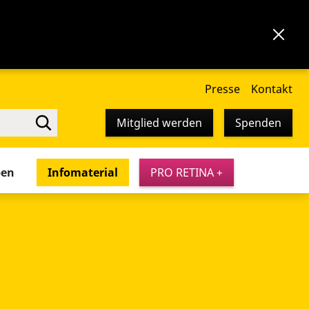
Presse
Kontakt
Mitglied werden
Spenden
pen
Infomaterial
PRO RETINA +