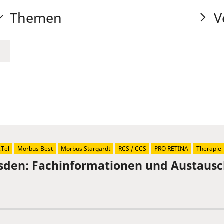
Themen
V
Tel
Morbus Best
Morbus Stargardt
RCS / CCS
PRO RETINA
Therapie
sden: Fachinformationen und Austaus