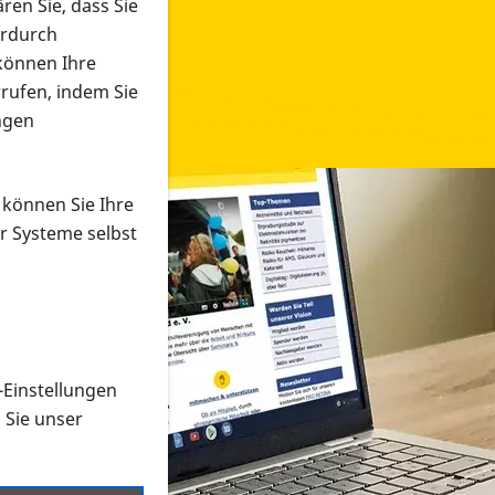
ren Sie, dass Sie
erdurch
 können Ihre
rrufen, indem Sie
ngen
 können Sie Ihre
r Systeme selbst
-Einstellungen
 in verschiedenen Formaten an e
n Sie unser
onmaterial suchen und dieses bestellen bzw. herunterladen
al auf der PRO RETINA-Website für blinde und sehbehi