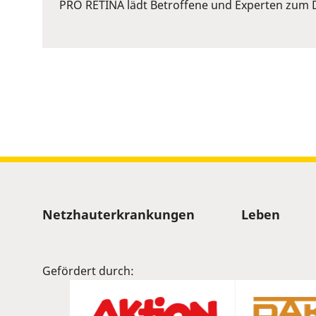
or
PRO RETINA lädt Betroffene und Experten zum D
Space
to
show
volume
slider.
Sitemap
Netzhauterkrankungen
Leben
Gefördert durch: