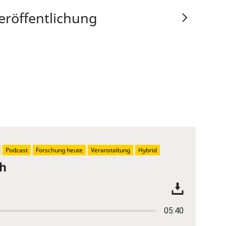
eröffentlichung
Podcast
Forschung heute
Veranstaltung
Hybrid
ch
05:40