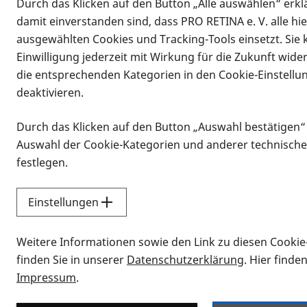
Durch das Klicken auf den Button „Alle auswählen“ erklä
damit einverstanden sind, dass PRO RETINA e. V. alle hi
ausgewählten Cookies und Tracking-Tools einsetzt. Sie
Einwilligung jederzeit mit Wirkung für die Zukunft wide
die entsprechenden Kategorien in den Cookie-Einstellu
deaktivieren.
Durch das Klicken auf den Button „Auswahl bestätigen“
Infomaterial
Auswahl der Cookie-Kategorien und anderer technische
Infomaterial
festlegen.
Einstellungen
Vorlesen
Weitere Informationen sowie den Link zu diesen Cookie
Alle Infomaterialien
finden Sie in unserer
Datenschutzerklärung
. Hier finde
Impressum
.
Sie möchten wissen, wie Sie nach Inf
Erklärvideos zum Thema Infomateri