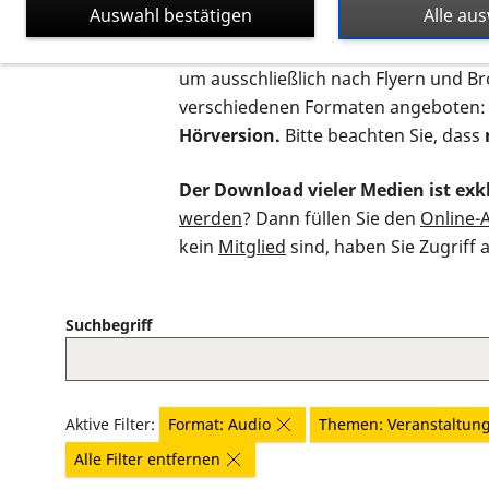
Auswahl bestätigen
Alle au
Auf dieser Seite finden Sie sämtliche
um ausschließlich nach Flyern und B
verschiedenen Formaten angeboten:
Hörversion.
Bitte beachten Sie, dass
Der Download vieler Medien ist exkl
werden
? Dann füllen Sie den
Online-
kein
Mitglied
sind, haben Sie Zugriff 
Suchbegriff
Aktive Filter:
Format: Audio
Themen: Veranstaltun
Alle Filter entfernen