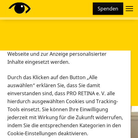
Cookie-Einstellungen
Spenden
Diese Webseite setzt verschiedene Cookies und
Tracking-Tools ein. Dies beinhaltet Cookies und
Tracking-Tools, die für den Betrieb der Webseite
technisch notwendig sind, die zu statistischen
Zwecken sowie zur besseren Bedienbarkeit der
Webseite und zur Anzeige personalisierter
Inhalte eingesetzt werden.
Durch das Klicken auf den Button „Alle
auswählen“ erklären Sie, dass Sie damit
einverstanden sind, dass PRO RETINA e. V. alle
hierdurch ausgewählten Cookies und Tracking-
Tools einsetzt. Sie können Ihre Einwilligung
jederzeit mit Wirkung für die Zukunft widerrufen,
Infomaterial
indem Sie die entsprechenden Kategorien in den
Infomaterial
Cookie-Einstellungen deaktivieren.