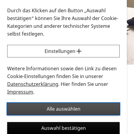
Vorlesen
Durch das Klicken auf den Button „Auswahl
bestätigen“ können Sie Ihre Auswahl der Cookie-
Alle Infomaterialien in verschiedenen
Kategorien und anderer technischer Systeme
Formaten an einem Ort
selbst festlegen.
Sie möchten wissen, wie Sie nach Infonmaterial
suchen und dieses bestellen bzw. herunterladen
Einstellungen
können? Schauen Sie sich die
Erklärvideos zum
Thema Infomaterial auf der PRO RETINA-Website
Weitere Informationen sowie den Link zu diesen
für blinde und sehbehinderte Menschen an.
Cookie-Einstellungen finden Sie in unserer
Datenschutzerklärung
. Hier finden Sie unser
Auf dieser Seite finden Sie sämtliches Infomaterial
Impressum
.
der PRO RETINA in all seinen Formaten an einem
Ort. Nutzen Sie den Formatfilter, um ausschließlich
Alle auswählen
nach Flyern und Broschüren, Audios oder Videos zu
suchen. Die meisten Flyer und Broschüren werden in
Auswahl bestätigen
verschiedenen Formaten angeboten: zur