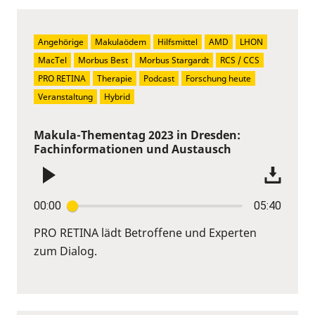
Angehörige
Makulaödem
Hilfsmittel
AMD
LHON
MacTel
Morbus Best
Morbus Stargardt
RCS / CCS
PRO RETINA
Therapie
Podcast
Forschung heute
Veranstaltung
Hybrid
Makula-Thementag 2023 in Dresden:
Fachinformationen und Austausch
00:00
05:40
PRO RETINA lädt Betroffene und Experten
zum Dialog.