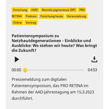
Forschung
AMD
Retinitis pigmentosa (RP)
PRO 
RETINA
Podcast
Forschung heute
Veranstaltung
Online
Vortrag
Patientensymposium zu
Netzhautdegenerationen - Einblicke und
Ausblicke: Wo stehen wir heute? Was bringt
die Zukunft?
00:00
04:53
Pressemeldung zum digitalen
Patientensymposium, das PRO RETINA im
Rahmen der AAD-Jahrestagung am 15.3.2023
durchführt.