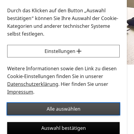
Vorlesen
Durch das Klicken auf den Button „Auswahl
bestätigen“ können Sie Ihre Auswahl der Cookie-
Alle Infomaterialien in verschiedenen
Kategorien und anderer technischer Systeme
Formaten an einem Ort
selbst festlegen.
Sie möchten wissen, wie Sie nach Infonmaterial
suchen und dieses bestellen bzw. herunterladen
Einstellungen
können? Schauen Sie sich die
Erklärvideos zum
Thema Infomaterial auf der PRO RETINA-Website
Weitere Informationen sowie den Link zu diesen
für blinde und sehbehinderte Menschen an.
Cookie-Einstellungen finden Sie in unserer
Datenschutzerklärung
. Hier finden Sie unser
Auf dieser Seite finden Sie sämtliches Infomaterial
Impressum
.
der PRO RETINA in all seinen Formaten an einem
Ort. Nutzen Sie den Formatfilter, um ausschließlich
Alle auswählen
nach Flyern und Broschüren, Audios oder Videos zu
suchen. Die meisten Flyer und Broschüren werden in
Auswahl bestätigen
verschiedenen Formaten angeboten: zur