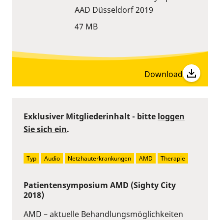
AAD Düsseldorf 2019
47 MB
Download
Exklusiver Mitgliederinhalt - bitte
loggen
Sie sich ein
.
Typ
Audio
Netzhauterkrankungen
AMD
Therapie
Patientensymposium AMD (Sighty City
2018)
AMD – aktuelle Behandlungsmöglichkeiten