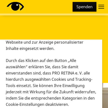
Cookie-Einstellungen
Spenden
Diese Webseite setzt verschiedene Cookies und
Tracking-Tools ein. Dies beinhaltet Cookies und
Tracking-Tools, die für den Betrieb der Webseite
technisch notwendig sind, die zu statistischen
Zwecken sowie zur besseren Bedienbarkeit der
Webseite und zur Anzeige personalisierter
Inhalte eingesetzt werden.
Durch das Klicken auf den Button „Alle
auswählen“ erklären Sie, dass Sie damit
einverstanden sind, dass PRO RETINA e. V. alle
hierdurch ausgewählten Cookies und Tracking-
Tools einsetzt. Sie können Ihre Einwilligung
jederzeit mit Wirkung für die Zukunft widerrufen,
Infomaterial
indem Sie die entsprechenden Kategorien in den
Infomaterial
Cookie-Einstellungen deaktivieren.