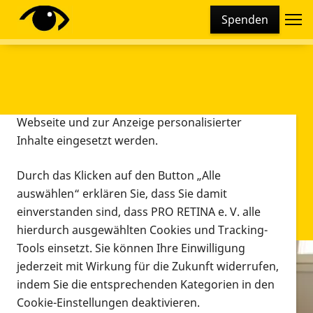
Cookie-Einstellungen
Spenden
Diese Webseite setzt verschiedene Cookies und
Tracking-Tools ein. Dies beinhaltet Cookies und
Tracking-Tools, die für den Betrieb der Webseite
technisch notwendig sind, die zu statistischen
Zwecken sowie zur besseren Bedienbarkeit der
Webseite und zur Anzeige personalisierter
Inhalte eingesetzt werden.
Durch das Klicken auf den Button „Alle
auswählen“ erklären Sie, dass Sie damit
einverstanden sind, dass PRO RETINA e. V. alle
hierdurch ausgewählten Cookies und Tracking-
Tools einsetzt. Sie können Ihre Einwilligung
jederzeit mit Wirkung für die Zukunft widerrufen,
Infomaterial
indem Sie die entsprechenden Kategorien in den
Infomaterial
Cookie-Einstellungen deaktivieren.