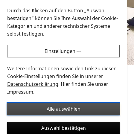
Vorlesen
Durch das Klicken auf den Button „Auswahl
bestätigen“ können Sie Ihre Auswahl der Cookie-
Alle Infomaterialien in verschiedenen
Kategorien und anderer technischer Systeme
Formaten an einem Ort
selbst festlegen.
Sie möchten wissen, wie Sie nach Infonmaterial
suchen und dieses bestellen bzw. herunterladen
Einstellungen
können? Schauen Sie sich die
Erklärvideos zum
Thema Infomaterial auf der PRO RETINA-Website
Weitere Informationen sowie den Link zu diesen
für blinde und sehbehinderte Menschen an.
Cookie-Einstellungen finden Sie in unserer
Datenschutzerklärung
. Hier finden Sie unser
Auf dieser Seite finden Sie sämtliches Infomaterial
Impressum
.
der PRO RETINA in all seinen Formaten an einem
Ort. Nutzen Sie den Formatfilter, um ausschließlich
Alle auswählen
nach Flyern und Broschüren, Audios oder Videos zu
suchen. Die meisten Flyer und Broschüren werden in
Auswahl bestätigen
verschiedenen Formaten angeboten: zur