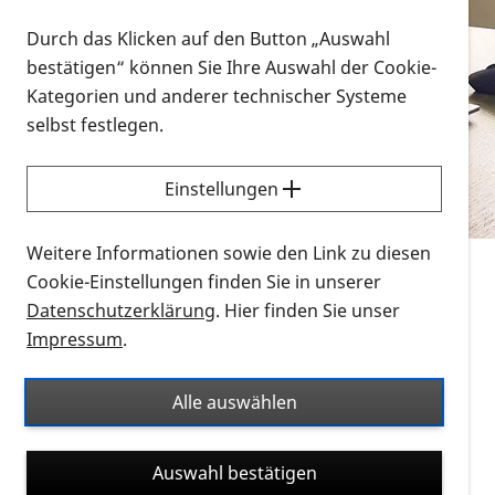
Vorlesen
Durch das Klicken auf den Button „Auswahl
bestätigen“ können Sie Ihre Auswahl der Cookie-
Alle Infomaterialien in verschiedenen
Kategorien und anderer technischer Systeme
Formaten an einem Ort
selbst festlegen.
Sie möchten wissen, wie Sie nach Infonmaterial
suchen und dieses bestellen bzw. herunterladen
Einstellungen
können? Schauen Sie sich die
Erklärvideos zum
Thema Infomaterial auf der PRO RETINA-Website
Weitere Informationen sowie den Link zu diesen
für blinde und sehbehinderte Menschen an.
Cookie-Einstellungen finden Sie in unserer
Datenschutzerklärung
. Hier finden Sie unser
Auf dieser Seite finden Sie sämtliches Infomaterial
Impressum
.
der PRO RETINA in all seinen Formaten an einem
Ort. Nutzen Sie den Formatfilter, um ausschließlich
Alle auswählen
nach Flyern und Broschüren, Audios oder Videos zu
suchen. Die meisten Flyer und Broschüren werden in
Auswahl bestätigen
verschiedenen Formaten angeboten: zur