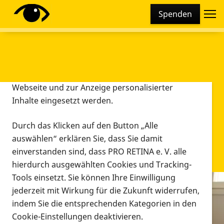
Cookie-Einstellungen
Spenden
Diese Webseite setzt verschiedene Cookies und
Tracking-Tools ein. Dies beinhaltet Cookies und
Tracking-Tools, die für den Betrieb der Webseite
technisch notwendig sind, die zu statistischen
Zwecken sowie zur besseren Bedienbarkeit der
Webseite und zur Anzeige personalisierter
Inhalte eingesetzt werden.
Durch das Klicken auf den Button „Alle
auswählen“ erklären Sie, dass Sie damit
einverstanden sind, dass PRO RETINA e. V. alle
hierdurch ausgewählten Cookies und Tracking-
Tools einsetzt. Sie können Ihre Einwilligung
jederzeit mit Wirkung für die Zukunft widerrufen,
Infomaterial
indem Sie die entsprechenden Kategorien in den
Infomaterial
Cookie-Einstellungen deaktivieren.