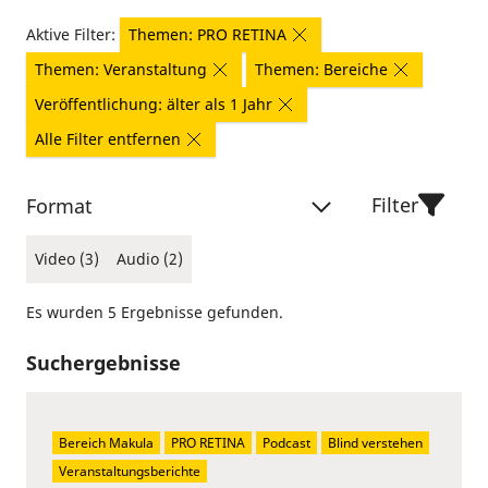
Aktive Filter:
Themen: PRO RETINA
Themen: Veranstaltung
Themen: Bereiche
Veröffentlichung: älter als 1 Jahr
Alle Filter entfernen
Filter
Format
Video (3)
Audio (2)
Es wurden 5 Ergebnisse gefunden.
Suchergebnisse
Bereich Makula
PRO RETINA
Podcast
Blind verstehen
Veranstaltungsberichte