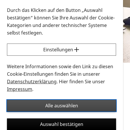
Vorlesen
Durch das Klicken auf den Button „Auswahl
bestätigen“ können Sie Ihre Auswahl der Cookie-
Alle Infomaterialien in verschiedenen
Kategorien und anderer technischer Systeme
Formaten an einem Ort
selbst festlegen.
Sie möchten wissen, wie Sie nach Infonmaterial
suchen und dieses bestellen bzw. herunterladen
Einstellungen
können? Schauen Sie sich die
Erklärvideos zum
Thema Infomaterial auf der PRO RETINA-Website
Weitere Informationen sowie den Link zu diesen
für blinde und sehbehinderte Menschen an.
Cookie-Einstellungen finden Sie in unserer
Datenschutzerklärung
. Hier finden Sie unser
Auf dieser Seite finden Sie sämtliches Infomaterial
Impressum
.
der PRO RETINA in all seinen Formaten an einem
Ort. Nutzen Sie den Formatfilter, um ausschließlich
Alle auswählen
nach Flyern und Broschüren, Audios oder Videos zu
suchen. Die meisten Flyer und Broschüren werden in
Auswahl bestätigen
verschiedenen Formaten angeboten: zur