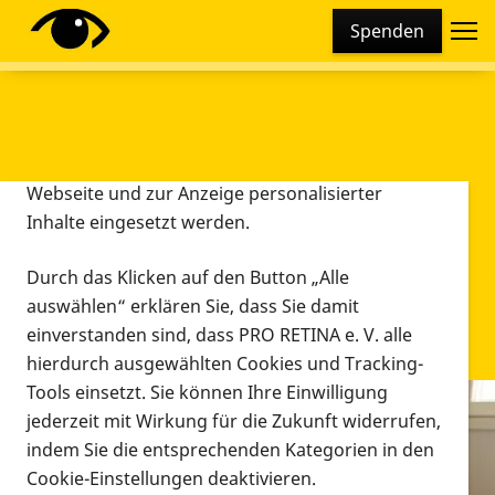
Cookie-Einstellungen
Spenden
Diese Webseite setzt verschiedene Cookies und
Tracking-Tools ein. Dies beinhaltet Cookies und
Tracking-Tools, die für den Betrieb der Webseite
technisch notwendig sind, die zu statistischen
Zwecken sowie zur besseren Bedienbarkeit der
Webseite und zur Anzeige personalisierter
Inhalte eingesetzt werden.
Durch das Klicken auf den Button „Alle
auswählen“ erklären Sie, dass Sie damit
einverstanden sind, dass PRO RETINA e. V. alle
hierdurch ausgewählten Cookies und Tracking-
Tools einsetzt. Sie können Ihre Einwilligung
jederzeit mit Wirkung für die Zukunft widerrufen,
Infomaterial
indem Sie die entsprechenden Kategorien in den
Infomaterial
Cookie-Einstellungen deaktivieren.