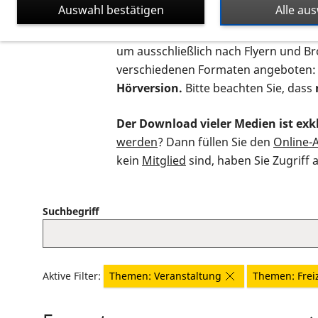
Auswahl bestätigen
Alle au
Auf dieser Seite finden Sie sämtliche
um ausschließlich nach Flyern und B
verschiedenen Formaten angeboten:
Hörversion.
Bitte beachten Sie, dass
Der Download vieler Medien ist exkl
werden
? Dann füllen Sie den
Online-
kein
Mitglied
sind, haben Sie Zugriff 
Suchbegriff
Aktive Filter:
Themen: Veranstaltung
Themen: Freiz