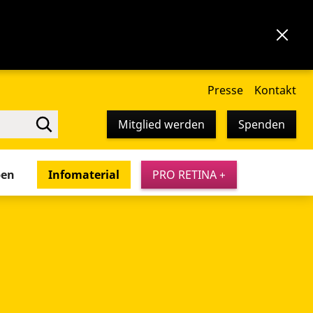
Presse
Kontakt
Mitglied werden
Spenden
pen
Infomaterial
PRO RETINA +