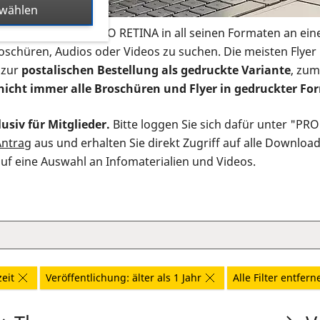
swählen
s Infomaterial der PRO RETINA in all seinen Formaten an ein
roschüren, Audios oder Videos zu suchen. Die meisten Flye
 zur
postalischen Bestellung als gedruckte Variante
, zum
nicht immer alle Broschüren und Flyer in gedruckter For
usiv für Mitglieder.
Bitte loggen Sie sich dafür unter "PR
Antrag
aus und erhalten Sie direkt Zugriff auf alle Downloa
auf eine Auswahl an Infomaterialien und Videos.
eit
Veröffentlichung: älter als 1 Jahr
Alle Filter entfern