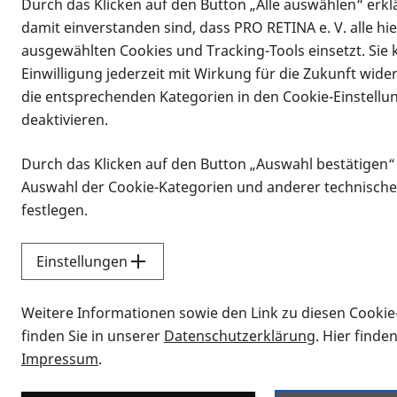
Durch das Klicken auf den Button „Alle auswählen“ erklä
damit einverstanden sind, dass PRO RETINA e. V. alle hi
ausgewählten Cookies und Tracking-Tools einsetzt. Sie
Einwilligung jederzeit mit Wirkung für die Zukunft wide
die entsprechenden Kategorien in den Cookie-Einstellu
deaktivieren.
Durch das Klicken auf den Button „Auswahl bestätigen“
Infomaterial
Auswahl der Cookie-Kategorien und anderer technische
Infomaterial
festlegen.
Einstellungen
Vorlesen
Weitere Informationen sowie den Link zu diesen Cookie
Alle Infomaterialien
finden Sie in unserer
Datenschutzerklärung
. Hier finde
Impressum
.
Sie möchten wissen, wie Sie nach Inf
Erklärvideos zum Thema Infomateri