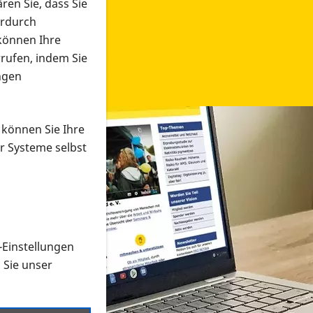
ren Sie, dass Sie
erdurch
 können Ihre
rrufen, indem Sie
ngen
 können Sie Ihre
r Systeme selbst
-Einstellungen
 in verschiedenen Formaten an e
n Sie unser
onmaterial suchen und dieses bestellen bzw. herunterladen
al auf der PRO RETINA-Website für blinde und sehbehi