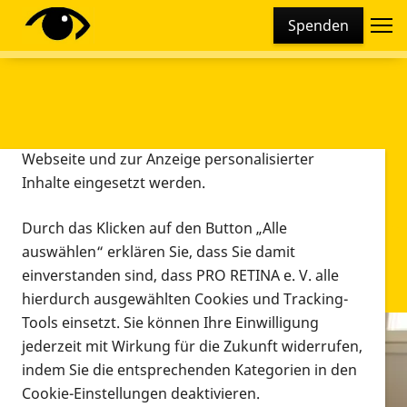
Cookie-Einstellungen
Spenden
Diese Webseite setzt verschiedene Cookies und
Tracking-Tools ein. Dies beinhaltet Cookies und
Tracking-Tools, die für den Betrieb der Webseite
technisch notwendig sind, die zu statistischen
Zwecken sowie zur besseren Bedienbarkeit der
Webseite und zur Anzeige personalisierter
Inhalte eingesetzt werden.
Durch das Klicken auf den Button „Alle
auswählen“ erklären Sie, dass Sie damit
einverstanden sind, dass PRO RETINA e. V. alle
hierdurch ausgewählten Cookies und Tracking-
Tools einsetzt. Sie können Ihre Einwilligung
jederzeit mit Wirkung für die Zukunft widerrufen,
Infomaterial
indem Sie die entsprechenden Kategorien in den
Infomaterial
Cookie-Einstellungen deaktivieren.