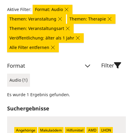
Aktive Filter:
Format: Audio
Themen: Veranstaltung
Themen: Therapie
Themen: Veranstaltungsart
Veröffentlichung: älter als 1 Jahr
Alle Filter entfernen
Filter
Format
Audio (1)
Es wurde 1 Ergebnis gefunden.
Suchergebnisse
Angehörige
Makulaödem
Hilfsmittel
AMD
LHON