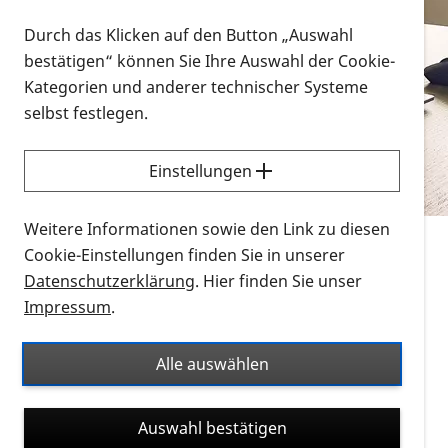
Vorlesen
Durch das Klicken auf den Button „Auswahl
bestätigen“ können Sie Ihre Auswahl der Cookie-
Alle Infomaterialien in verschiedenen
Kategorien und anderer technischer Systeme
Formaten an einem Ort
selbst festlegen.
Sie möchten wissen, wie Sie nach Infonmaterial
suchen und dieses bestellen bzw. herunterladen
Einstellungen
können? Schauen Sie sich die
Erklärvideos zum
Thema Infomaterial auf der PRO RETINA-Website
Weitere Informationen sowie den Link zu diesen
für blinde und sehbehinderte Menschen an.
Cookie-Einstellungen finden Sie in unserer
Datenschutzerklärung
. Hier finden Sie unser
Auf dieser Seite finden Sie sämtliches Infomaterial
Impressum
.
der PRO RETINA in all seinen Formaten an einem
Ort. Nutzen Sie den Formatfilter, um ausschließlich
Alle auswählen
nach Flyern und Broschüren, Audios oder Videos zu
suchen. Die meisten Flyer und Broschüren werden in
Auswahl bestätigen
verschiedenen Formaten angeboten: zur