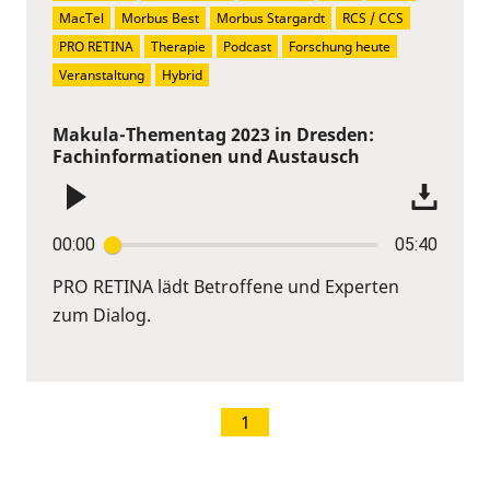
MacTel
Morbus Best
Morbus Stargardt
RCS / CCS
PRO RETINA
Therapie
Podcast
Forschung heute
Veranstaltung
Hybrid
Makula-Thementag 2023 in Dresden:
Fachinformationen und Austausch
00:00
05:40
PRO RETINA lädt Betroffene und Experten
zum Dialog.
1