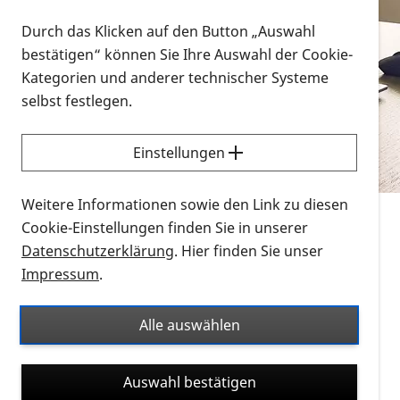
Vorlesen
Durch das Klicken auf den Button „Auswahl
bestätigen“ können Sie Ihre Auswahl der Cookie-
Alle Infomaterialien in verschiedenen
Kategorien und anderer technischer Systeme
Formaten an einem Ort
selbst festlegen.
Sie möchten wissen, wie Sie nach Infonmaterial
suchen und dieses bestellen bzw. herunterladen
Einstellungen
können? Schauen Sie sich die
Erklärvideos zum
Thema Infomaterial auf der PRO RETINA-Website
Weitere Informationen sowie den Link zu diesen
für blinde und sehbehinderte Menschen an.
Cookie-Einstellungen finden Sie in unserer
Datenschutzerklärung
. Hier finden Sie unser
Auf dieser Seite finden Sie sämtliches Infomaterial
Impressum
.
der PRO RETINA in all seinen Formaten an einem
Ort. Nutzen Sie den Formatfilter, um ausschließlich
Alle auswählen
nach Flyern und Broschüren, Audios oder Videos zu
suchen. Die meisten Flyer und Broschüren werden in
Auswahl bestätigen
verschiedenen Formaten angeboten: zur