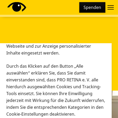
Cookie-Einstellungen
Spenden
Diese Webseite setzt verschiedene Cookies und
Tracking-Tools ein. Dies beinhaltet Cookies und
Tracking-Tools, die für den Betrieb der Webseite
technisch notwendig sind, die zu statistischen
Zwecken sowie zur besseren Bedienbarkeit der
Webseite und zur Anzeige personalisierter
Inhalte eingesetzt werden.
Durch das Klicken auf den Button „Alle
auswählen“ erklären Sie, dass Sie damit
einverstanden sind, dass PRO RETINA e. V. alle
hierdurch ausgewählten Cookies und Tracking-
Tools einsetzt. Sie können Ihre Einwilligung
jederzeit mit Wirkung für die Zukunft widerrufen,
Infomaterial
indem Sie die entsprechenden Kategorien in den
Infomaterial
Cookie-Einstellungen deaktivieren.