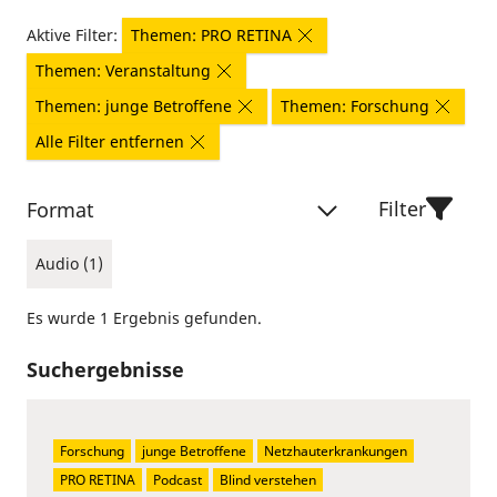
Aktive Filter:
Themen: PRO RETINA
Themen: Veranstaltung
Themen: junge Betroffene
Themen: Forschung
Alle Filter entfernen
Filter
Format
Audio (1)
Es wurde 1 Ergebnis gefunden.
Suchergebnisse
Forschung
junge Betroffene
Netzhauterkrankungen
PRO RETINA
Podcast
Blind verstehen