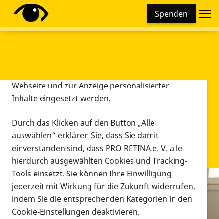
Cookie-Einstellungen
Spenden
Diese Webseite setzt verschiedene Cookies und
Tracking-Tools ein. Dies beinhaltet Cookies und
Tracking-Tools, die für den Betrieb der Webseite
technisch notwendig sind, die zu statistischen
Zwecken sowie zur besseren Bedienbarkeit der
Webseite und zur Anzeige personalisierter
Inhalte eingesetzt werden.
Durch das Klicken auf den Button „Alle
auswählen“ erklären Sie, dass Sie damit
einverstanden sind, dass PRO RETINA e. V. alle
hierdurch ausgewählten Cookies und Tracking-
Tools einsetzt. Sie können Ihre Einwilligung
jederzeit mit Wirkung für die Zukunft widerrufen,
Infomaterial
indem Sie die entsprechenden Kategorien in den
Infomaterial
Cookie-Einstellungen deaktivieren.