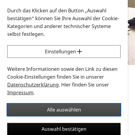
Vorlesen
Durch das Klicken auf den Button „Auswahl
bestätigen“ können Sie Ihre Auswahl der Cookie-
Alle Infomaterialien in verschiedenen
Kategorien und anderer technischer Systeme
Formaten an einem Ort
selbst festlegen.
Sie möchten wissen, wie Sie nach Infonmaterial
suchen und dieses bestellen bzw. herunterladen
Einstellungen
können? Schauen Sie sich die
Erklärvideos zum
Thema Infomaterial auf der PRO RETINA-Website
Weitere Informationen sowie den Link zu diesen
für blinde und sehbehinderte Menschen an.
Cookie-Einstellungen finden Sie in unserer
Datenschutzerklärung
. Hier finden Sie unser
Auf dieser Seite finden Sie sämtliches Infomaterial
Impressum
.
der PRO RETINA in all seinen Formaten an einem
Ort. Nutzen Sie den Formatfilter, um ausschließlich
Alle auswählen
nach Flyern und Broschüren, Audios oder Videos zu
suchen. Die meisten Flyer und Broschüren werden in
Auswahl bestätigen
verschiedenen Formaten angeboten: zur