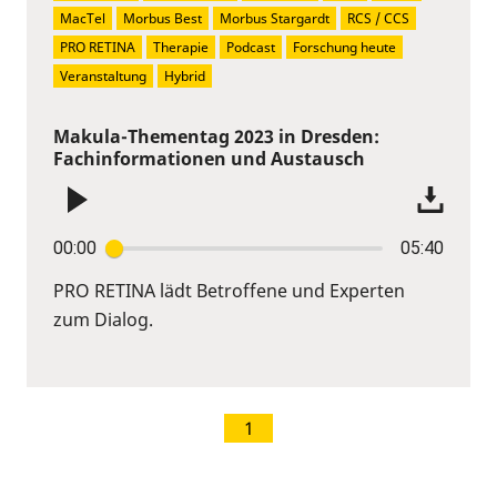
MacTel
Morbus Best
Morbus Stargardt
RCS / CCS
PRO RETINA
Therapie
Podcast
Forschung heute
Veranstaltung
Hybrid
Makula-Thementag 2023 in Dresden:
Fachinformationen und Austausch
00:00
05:40
PRO RETINA lädt Betroffene und Experten
zum Dialog.
1