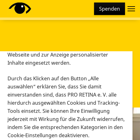
Cookie-Einstellungen
Spenden
Diese Webseite setzt verschiedene Cookies und
Tracking-Tools ein. Dies beinhaltet Cookies und
Tracking-Tools, die für den Betrieb der Webseite
technisch notwendig sind, die zu statistischen
Zwecken sowie zur besseren Bedienbarkeit der
Webseite und zur Anzeige personalisierter
Inhalte eingesetzt werden.
Durch das Klicken auf den Button „Alle
auswählen“ erklären Sie, dass Sie damit
einverstanden sind, dass PRO RETINA e. V. alle
hierdurch ausgewählten Cookies und Tracking-
Tools einsetzt. Sie können Ihre Einwilligung
jederzeit mit Wirkung für die Zukunft widerrufen,
Infomaterial
indem Sie die entsprechenden Kategorien in den
Infomaterial
Cookie-Einstellungen deaktivieren.