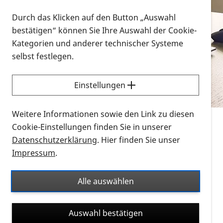
Vorlesen
Durch das Klicken auf den Button „Auswahl
bestätigen“ können Sie Ihre Auswahl der Cookie-
Alle Infomaterialien in verschiedenen
Kategorien und anderer technischer Systeme
Formaten an einem Ort
selbst festlegen.
Sie möchten wissen, wie Sie nach Infonmaterial
suchen und dieses bestellen bzw. herunterladen
Einstellungen
können? Schauen Sie sich die
Erklärvideos zum
Thema Infomaterial auf der PRO RETINA-Website
Weitere Informationen sowie den Link zu diesen
für blinde und sehbehinderte Menschen an.
Cookie-Einstellungen finden Sie in unserer
Datenschutzerklärung
. Hier finden Sie unser
Auf dieser Seite finden Sie sämtliches Infomaterial
Impressum
.
der PRO RETINA in all seinen Formaten an einem
Ort. Nutzen Sie den Formatfilter, um ausschließlich
Alle auswählen
nach Flyern und Broschüren, Audios oder Videos zu
suchen. Die meisten Flyer und Broschüren werden in
Auswahl bestätigen
verschiedenen Formaten angeboten: zur