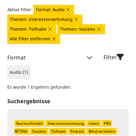
Aktive Filter:
Format: Audio
Themen: Interessenvertretung
Themen: Teilhabe
Themen: Soziales
Alle Filter entfernen
Filter
Format
Audio (1)
Es wurde 1 Ergebnis gefunden.
Suchergebnisse
Barrierefreiheit
Interessenvertretung
Leben
PRO 
RETINA
Soziales
Teilhabe
Podcast
Blind verstehen