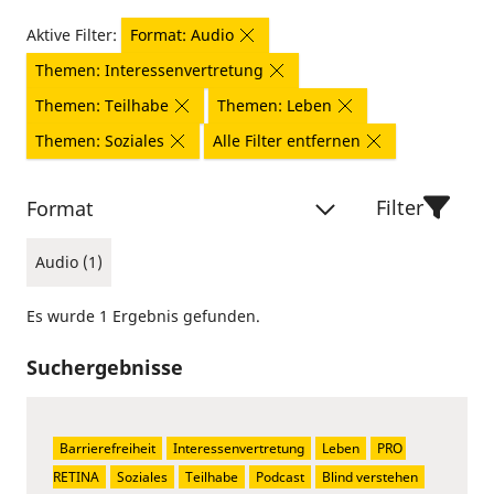
Aktive Filter:
Format: Audio
Themen: Interessenvertretung
Themen: Teilhabe
Themen: Leben
Themen: Soziales
Alle Filter entfernen
Filter
Format
Audio (1)
Es wurde 1 Ergebnis gefunden.
Suchergebnisse
Barrierefreiheit
Interessenvertretung
Leben
PRO 
RETINA
Soziales
Teilhabe
Podcast
Blind verstehen