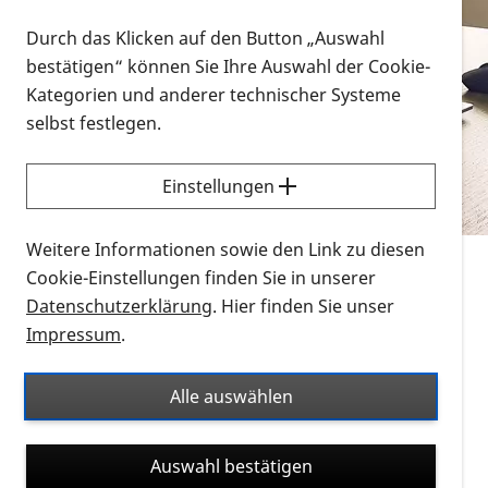
Vorlesen
Durch das Klicken auf den Button „Auswahl
bestätigen“ können Sie Ihre Auswahl der Cookie-
Alle Infomaterialien in verschiedenen
Kategorien und anderer technischer Systeme
Formaten an einem Ort
selbst festlegen.
Sie möchten wissen, wie Sie nach Infonmaterial
suchen und dieses bestellen bzw. herunterladen
Einstellungen
können? Schauen Sie sich die
Erklärvideos zum
Thema Infomaterial auf der PRO RETINA-Website
Weitere Informationen sowie den Link zu diesen
für blinde und sehbehinderte Menschen an.
Cookie-Einstellungen finden Sie in unserer
Datenschutzerklärung
. Hier finden Sie unser
Auf dieser Seite finden Sie sämtliches Infomaterial
Impressum
.
der PRO RETINA in all seinen Formaten an einem
Ort. Nutzen Sie den Formatfilter, um ausschließlich
Alle auswählen
nach Flyern und Broschüren, Audios oder Videos zu
suchen. Die meisten Flyer und Broschüren werden in
Auswahl bestätigen
verschiedenen Formaten angeboten: zur