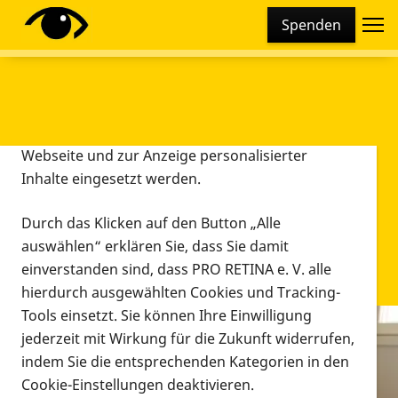
Cookie-Einstellungen
Spenden
Diese Webseite setzt verschiedene Cookies und
Tracking-Tools ein. Dies beinhaltet Cookies und
Tracking-Tools, die für den Betrieb der Webseite
technisch notwendig sind, die zu statistischen
Zwecken sowie zur besseren Bedienbarkeit der
Webseite und zur Anzeige personalisierter
Inhalte eingesetzt werden.
Durch das Klicken auf den Button „Alle
auswählen“ erklären Sie, dass Sie damit
einverstanden sind, dass PRO RETINA e. V. alle
hierdurch ausgewählten Cookies und Tracking-
Tools einsetzt. Sie können Ihre Einwilligung
jederzeit mit Wirkung für die Zukunft widerrufen,
Infomaterial
indem Sie die entsprechenden Kategorien in den
Infomaterial
Cookie-Einstellungen deaktivieren.