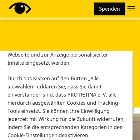
Cookie-Einstellungen
Spenden
Diese Webseite setzt verschiedene Cookies und
Tracking-Tools ein. Dies beinhaltet Cookies und
Tracking-Tools, die für den Betrieb der Webseite
technisch notwendig sind, die zu statistischen
Zwecken sowie zur besseren Bedienbarkeit der
Webseite und zur Anzeige personalisierter
Inhalte eingesetzt werden.
Durch das Klicken auf den Button „Alle
auswählen“ erklären Sie, dass Sie damit
einverstanden sind, dass PRO RETINA e. V. alle
hierdurch ausgewählten Cookies und Tracking-
Tools einsetzt. Sie können Ihre Einwilligung
jederzeit mit Wirkung für die Zukunft widerrufen,
Infomaterial
indem Sie die entsprechenden Kategorien in den
Infomaterial
Cookie-Einstellungen deaktivieren.