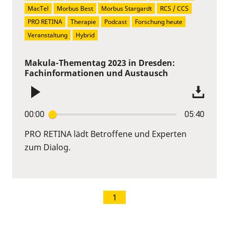
MacTel
Morbus Best
Morbus Stargardt
RCS / CCS
PRO RETINA
Therapie
Podcast
Forschung heute
Veranstaltung
Hybrid
Makula-Thementag 2023 in Dresden:
Fachinformationen und Austausch
00:00
05:40
PRO RETINA lädt Betroffene und Experten
zum Dialog.
1