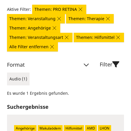
Aktive Filter:
Themen: PRO RETINA
Themen: Veranstaltung
Themen: Therapie
Themen: Angehörige
Themen: Veranstaltungsart
Themen: Hilfsmittel
Alle Filter entfernen
Filter
Format
Audio (1)
Es wurde 1 Ergebnis gefunden.
Suchergebnisse
Angehörige
Makulaödem
Hilfsmittel
AMD
LHON