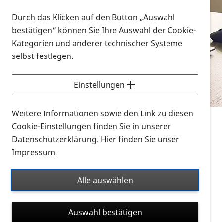
Vorlesen
Durch das Klicken auf den Button „Auswahl
bestätigen“ können Sie Ihre Auswahl der Cookie-
Alle Infomaterialien in verschiedenen
Kategorien und anderer technischer Systeme
Formaten an einem Ort
selbst festlegen.
Sie möchten wissen, wie Sie nach Infonmaterial
suchen und dieses bestellen bzw. herunterladen
Einstellungen
können? Schauen Sie sich die
Erklärvideos zum
Thema Infomaterial auf der PRO RETINA-Website
Weitere Informationen sowie den Link zu diesen
für blinde und sehbehinderte Menschen an.
Cookie-Einstellungen finden Sie in unserer
Datenschutzerklärung
. Hier finden Sie unser
Auf dieser Seite finden Sie sämtliches Infomaterial
Impressum
.
der PRO RETINA in all seinen Formaten an einem
Ort. Nutzen Sie den Formatfilter, um ausschließlich
Alle auswählen
nach Flyern und Broschüren, Audios oder Videos zu
suchen. Die meisten Flyer und Broschüren werden in
Auswahl bestätigen
verschiedenen Formaten angeboten: zur