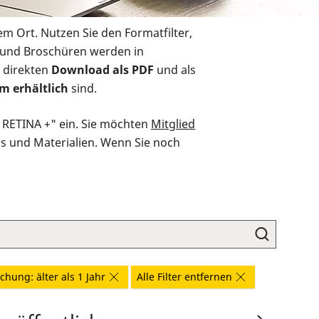
em Ort. Nutzen Sie den Formatfilter,
r und Broschüren werden in
 direkten
Download als PDF
und als
m erhältlich
sind.
O RETINA +" ein. Sie möchten
Mitglied
ds und Materialien. Wenn Sie noch
ichung: älter als 1 Jahr
Alle Filter entfernen