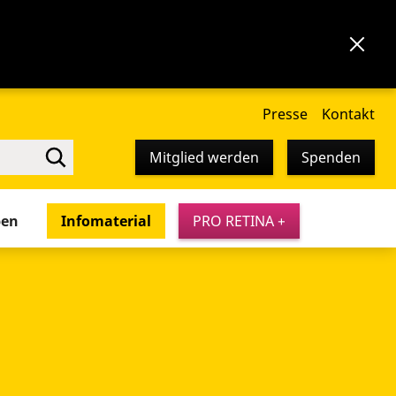
Presse
Kontakt
Mitglied werden
Spenden
pen
Infomaterial
PRO RETINA +