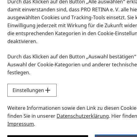
Durch das Klicken auf den Button „Alle auswählen“ erklä
damit einverstanden sind, dass PRO RETINA e. V. alle hi
ausgewählten Cookies und Tracking-Tools einsetzt. Sie
Einwilligung jederzeit mit Wirkung für die Zukunft wide
die entsprechenden Kategorien in den Cookie-Einstellu
deaktivieren.
Durch das Klicken auf den Button „Auswahl bestätigen“
Infomaterial
Auswahl der Cookie-Kategorien und anderer technische
Infomaterial
festlegen.
Einstellungen
Vorlesen
Weitere Informationen sowie den Link zu diesen Cookie
Alle Infomaterialien
finden Sie in unserer
Datenschutzerklärung
. Hier finde
Impressum
.
Sie möchten wissen, wie Sie nach Inf
Erklärvideos zum Thema Infomateri