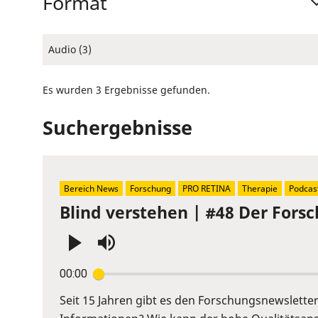
Format
Audio (3)
Es wurden 3 Ergebnisse gefunden.
Suchergebnisse
Bereich News
Forschung
PRO RETINA
Therapie
Podcas
Blind verstehen | #48 Der Fors
Press
00:00
Enter
or
Seit 15 Jahren gibt es den Forschungsnewslett
Space