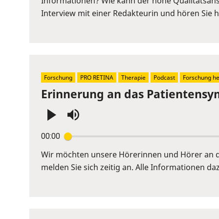
Informationen? Wie kann der hohe Qualitätsans
to
Interview mit einer Redakteurin und hören Sie hi
show
volume
slider.
Forschung
PRO RETINA
Therapie
Podcast
Forschung h
Erinnerung an das Patientensy
Press
00:00
Enter
or
Wir möchten unsere Hörerinnen und Hörer an da
Space
melden Sie sich zeitig an. Alle Informationen daz
to
show
volume
slider.