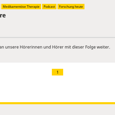
Medikamentöse Therapie
Podcast
Forschung heute
re
an unsere Hörerinnen und Hörer mit dieser Folge weiter.
1