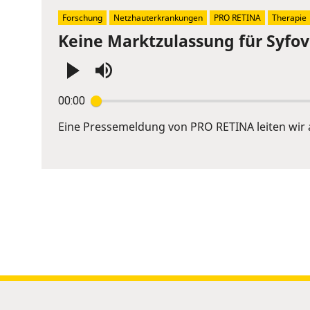
Forschung
Netzhauterkrankungen
PRO RETINA
Therapie
Keine Marktzulassung für Syfov
Press
00:00
Enter
or
Eine Pressemeldung von PRO RETINA leiten wir 
Space
to
show
volume
slider.