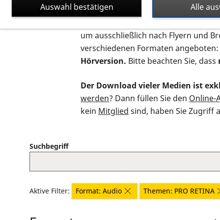
Auswahl bestätigen
Alle au
Auf dieser Seite finden Sie sämtliche
um ausschließlich nach Flyern und B
verschiedenen Formaten angeboten:
Hörversion.
Bitte beachten Sie, dass
Der Download vieler Medien ist exkl
werden
? Dann füllen Sie den
Online-
kein
Mitglied
sind, haben Sie Zugriff 
Suchbegriff
Aktive Filter:
Format: Audio
Themen: PRO RETINA