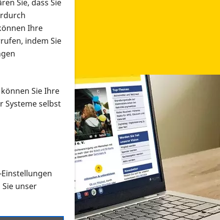
ren Sie, dass Sie
erdurch
 können Ihre
rrufen, indem Sie
ngen
 können Sie Ihre
r Systeme selbst
-Einstellungen
 in verschiedenen Formaten an e
n Sie unser
onmaterial suchen und dieses bestellen bzw. herunterladen
al auf der PRO RETINA-Website für blinde und sehbehi