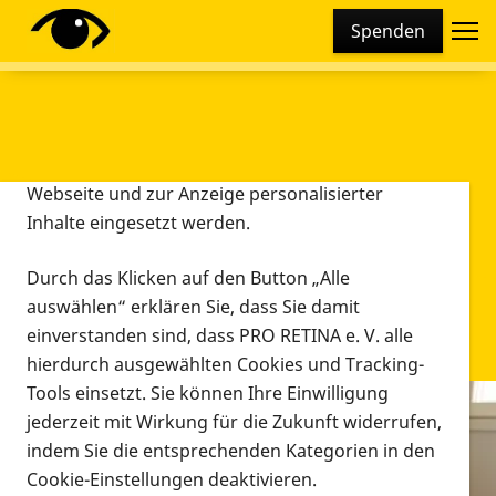
Cookie-Einstellungen
Spenden
Diese Webseite setzt verschiedene Cookies und
Tracking-Tools ein. Dies beinhaltet Cookies und
Tracking-Tools, die für den Betrieb der Webseite
technisch notwendig sind, die zu statistischen
Zwecken sowie zur besseren Bedienbarkeit der
Webseite und zur Anzeige personalisierter
Inhalte eingesetzt werden.
Durch das Klicken auf den Button „Alle
auswählen“ erklären Sie, dass Sie damit
einverstanden sind, dass PRO RETINA e. V. alle
hierdurch ausgewählten Cookies und Tracking-
Tools einsetzt. Sie können Ihre Einwilligung
jederzeit mit Wirkung für die Zukunft widerrufen,
Infomaterial
indem Sie die entsprechenden Kategorien in den
Infomaterial
Cookie-Einstellungen deaktivieren.