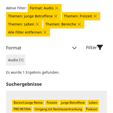
Aktive Filter:
Format: Audio
Themen: junge Betroffene
Themen: Freizeit
Themen: Leben
Themen: Bereiche
Alle Filter entfernen
Filter
Format
Audio (1)
Es wurde 1 Ergebnis gefunden.
Suchergebnisse
Bereich Junge Retina
Freizeit
junge Betroffene
Leben
PRO RETINA
Umgang mit Netzhauterkrankung
Podcast