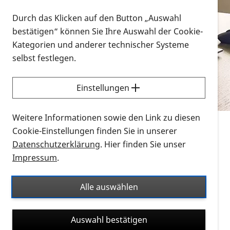
Vorlesen
Durch das Klicken auf den Button „Auswahl
bestätigen“ können Sie Ihre Auswahl der Cookie-
Alle Infomaterialien in verschiedenen
Kategorien und anderer technischer Systeme
Formaten an einem Ort
selbst festlegen.
Sie möchten wissen, wie Sie nach Infonmaterial
suchen und dieses bestellen bzw. herunterladen
Einstellungen
können? Schauen Sie sich die
Erklärvideos zum
Thema Infomaterial auf der PRO RETINA-Website
Weitere Informationen sowie den Link zu diesen
für blinde und sehbehinderte Menschen an.
Cookie-Einstellungen finden Sie in unserer
Datenschutzerklärung
. Hier finden Sie unser
Auf dieser Seite finden Sie sämtliches Infomaterial
Impressum
.
der PRO RETINA in all seinen Formaten an einem
Ort. Nutzen Sie den Formatfilter, um ausschließlich
Alle auswählen
nach Flyern und Broschüren, Audios oder Videos zu
suchen. Die meisten Flyer und Broschüren werden in
Auswahl bestätigen
verschiedenen Formaten angeboten: zur