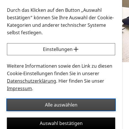
Vorlesen
Durch das Klicken auf den Button „Auswahl
bestätigen“ können Sie Ihre Auswahl der Cookie-
Alle Infomaterialien in verschiedenen
Kategorien und anderer technischer Systeme
Formaten an einem Ort
selbst festlegen.
Sie möchten wissen, wie Sie nach Infonmaterial
suchen und dieses bestellen bzw. herunterladen
Einstellungen
können? Schauen Sie sich die
Erklärvideos zum
Thema Infomaterial auf der PRO RETINA-Website
Weitere Informationen sowie den Link zu diesen
für blinde und sehbehinderte Menschen an.
Cookie-Einstellungen finden Sie in unserer
Datenschutzerklärung
. Hier finden Sie unser
Auf dieser Seite finden Sie sämtliches Infomaterial
Impressum
.
der PRO RETINA in all seinen Formaten an einem
Ort. Nutzen Sie den Formatfilter, um ausschließlich
Alle auswählen
nach Flyern und Broschüren, Audios oder Videos zu
suchen. Die meisten Flyer und Broschüren werden in
Auswahl bestätigen
verschiedenen Formaten angeboten: zur