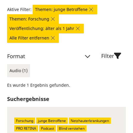
Aktive Filter:
Themen: junge Betroffene
Themen: Forschung
Veröffentlichung: älter als 1 Jahr
Alle Filter entfernen
Filter
Format
Audio (1)
Es wurde 1 Ergebnis gefunden.
Suchergebnisse
Forschung
junge Betroffene
Netzhauterkrankungen
PRO RETINA
Podcast
Blind verstehen