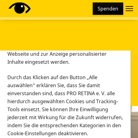
Cookie-Einstellungen
Spenden
Diese Webseite setzt verschiedene Cookies und
Tracking-Tools ein. Dies beinhaltet Cookies und
Tracking-Tools, die für den Betrieb der Webseite
technisch notwendig sind, die zu statistischen
Zwecken sowie zur besseren Bedienbarkeit der
Webseite und zur Anzeige personalisierter
Inhalte eingesetzt werden.
Durch das Klicken auf den Button „Alle
auswählen“ erklären Sie, dass Sie damit
einverstanden sind, dass PRO RETINA e. V. alle
hierdurch ausgewählten Cookies und Tracking-
Tools einsetzt. Sie können Ihre Einwilligung
jederzeit mit Wirkung für die Zukunft widerrufen,
Infomaterial
indem Sie die entsprechenden Kategorien in den
Infomaterial
Cookie-Einstellungen deaktivieren.