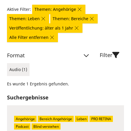
Aktive Filter:
Themen: Angehörige
Themen: Leben
Themen: Bereiche
Veröffentlichung: älter als 1 Jahr
Alle Filter entfernen
Filter
Format
Audio (1)
Es wurde 1 Ergebnis gefunden.
Suchergebnisse
Angehörige
Bereich Angehörige
Leben
PRO RETINA
Podcast
Blind verstehen