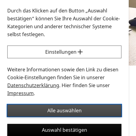
Vorlesen
Durch das Klicken auf den Button „Auswahl
bestätigen“ können Sie Ihre Auswahl der Cookie-
Alle Infomaterialien in verschiedenen
Kategorien und anderer technischer Systeme
Formaten an einem Ort
selbst festlegen.
Sie möchten wissen, wie Sie nach Infonmaterial
suchen und dieses bestellen bzw. herunterladen
Einstellungen
können? Schauen Sie sich die
Erklärvideos zum
Thema Infomaterial auf der PRO RETINA-Website
Weitere Informationen sowie den Link zu diesen
für blinde und sehbehinderte Menschen an.
Cookie-Einstellungen finden Sie in unserer
Datenschutzerklärung
. Hier finden Sie unser
Auf dieser Seite finden Sie sämtliches Infomaterial
Impressum
.
der PRO RETINA in all seinen Formaten an einem
Ort. Nutzen Sie den Formatfilter, um ausschließlich
Alle auswählen
nach Flyern und Broschüren, Audios oder Videos zu
suchen. Die meisten Flyer und Broschüren werden in
Auswahl bestätigen
verschiedenen Formaten angeboten: zur