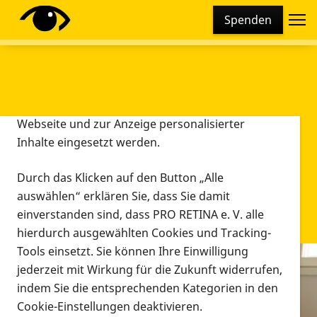
Cookie-Einstellungen
Spenden
Diese Webseite setzt verschiedene Cookies und
Tracking-Tools ein. Dies beinhaltet Cookies und
Tracking-Tools, die für den Betrieb der Webseite
technisch notwendig sind, die zu statistischen
Zwecken sowie zur besseren Bedienbarkeit der
Webseite und zur Anzeige personalisierter
Inhalte eingesetzt werden.
Durch das Klicken auf den Button „Alle
auswählen“ erklären Sie, dass Sie damit
einverstanden sind, dass PRO RETINA e. V. alle
hierdurch ausgewählten Cookies und Tracking-
Tools einsetzt. Sie können Ihre Einwilligung
jederzeit mit Wirkung für die Zukunft widerrufen,
Infomaterial
indem Sie die entsprechenden Kategorien in den
Infomaterial
Cookie-Einstellungen deaktivieren.