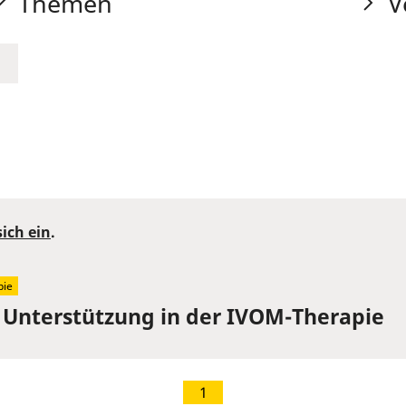
Themen
V
sich ein
.
pie
 Unterstützung in der IVOM-Therapie
1