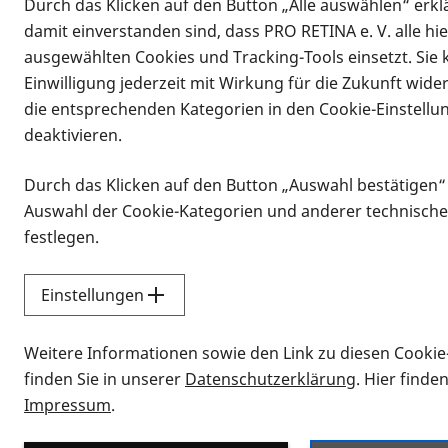
Durch das Klicken auf den Button „Alle auswählen“ erklä
damit einverstanden sind, dass PRO RETINA e. V. alle hi
ausgewählten Cookies und Tracking-Tools einsetzt. Sie
Einwilligung jederzeit mit Wirkung für die Zukunft wide
die entsprechenden Kategorien in den Cookie-Einstellu
deaktivieren.
Durch das Klicken auf den Button „Auswahl bestätigen“
Infomaterial
Auswahl der Cookie-Kategorien und anderer technische
Infomaterial
festlegen.
Einstellungen
Vorlesen
Weitere Informationen sowie den Link zu diesen Cookie
Alle Infomaterialien
finden Sie in unserer
Datenschutzerklärung
. Hier finde
Impressum
.
Sie möchten wissen, wie Sie nach Inf
Erklärvideos zum Thema Infomateri