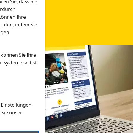
ren Sie, dass Sie
erdurch
 können Ihre
rrufen, indem Sie
ngen
 können Sie Ihre
r Systeme selbst
-Einstellungen
 in verschiedenen Formaten an e
n Sie unser
onmaterial suchen und dieses bestellen bzw. herunterladen
al auf der PRO RETINA-Website für blinde und sehbehi