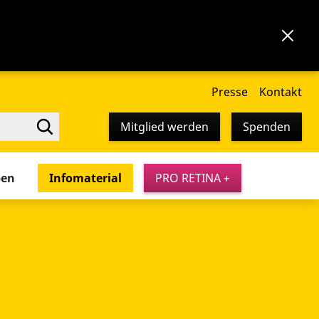
Presse
Kontakt
Mitglied werden
Spenden
pen
Infomaterial
PRO RETINA +