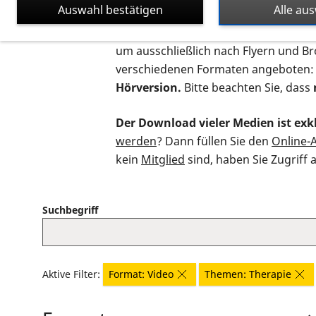
Auswahl bestätigen
Alle au
Auf dieser Seite finden Sie sämtliche
um ausschließlich nach Flyern und B
verschiedenen Formaten angeboten:
Hörversion.
Bitte beachten Sie, dass
Der Download vieler Medien ist exkl
werden
? Dann füllen Sie den
Online-
kein
Mitglied
sind, haben Sie Zugriff 
Suchbegriff
Aktive Filter:
Format: Video
Themen: Therapie