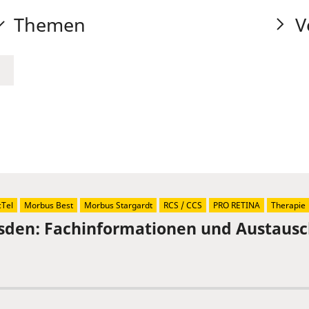
Themen
V
Tel
Morbus Best
Morbus Stargardt
RCS / CCS
PRO RETINA
Therapie
sden: Fachinformationen und Austaus