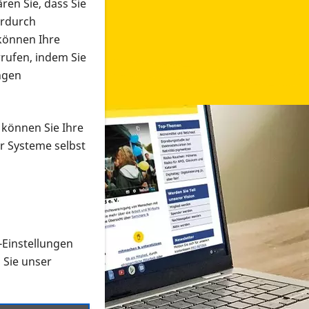
ren Sie, dass Sie
erdurch
 können Ihre
rrufen, indem Sie
ngen
 können Sie Ihre
r Systeme selbst
-Einstellungen
 in verschiedenen Formaten an e
n Sie unser
onmaterial suchen und dieses bestellen bzw. herunterladen
al auf der PRO RETINA-Website für blinde und sehbehi