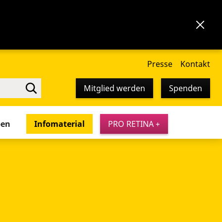
Presse
Kontakt
Mitglied werden
Spenden
pen
Infomaterial
PRO RETINA +