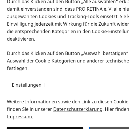
Durch das Klicken auf den Button „Alle auswählen“ erklä
damit einverstanden sind, dass PRO RETINA e. V. alle hi
ausgewählten Cookies und Tracking-Tools einsetzt. Sie
Einwilligung jederzeit mit Wirkung für die Zukunft wide
die entsprechenden Kategorien in den Cookie-Einstellu
deaktivieren.
Durch das Klicken auf den Button „Auswahl bestätigen“
Infomaterial
Auswahl der Cookie-Kategorien und anderer technische
Infomaterial
festlegen.
Einstellungen
Vorlesen
Weitere Informationen sowie den Link zu diesen Cookie
Alle Infomaterialien
finden Sie in unserer
Datenschutzerklärung
. Hier finde
Impressum
.
Sie möchten wissen, wie Sie nach Inf
Erklärvideos zum Thema Infomateri