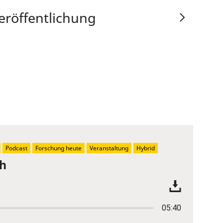
eröffentlichung
Podcast
Forschung heute
Veranstaltung
Hybrid
ch
05:40