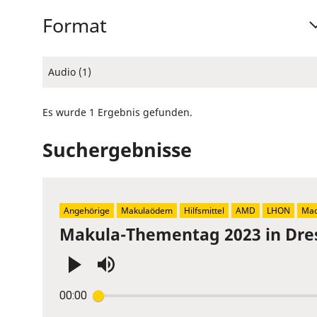
Format
Audio (1)
Es wurde 1 Ergebnis gefunden.
Suchergebnisse
Angehörige
Makulaödem
Hilfsmittel
AMD
LHON
Mac
Makula-Thementag 2023 in Dre
Press
00:00
Enter