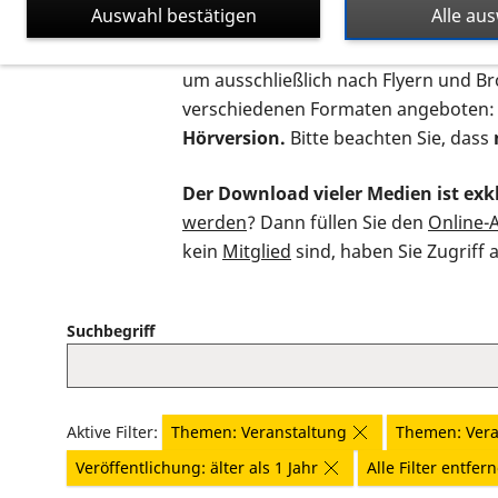
Auswahl bestätigen
Alle au
Auf dieser Seite finden Sie sämtliche
um ausschließlich nach Flyern und B
verschiedenen Formaten angeboten:
Hörversion.
Bitte beachten Sie, dass
Der Download vieler Medien ist exkl
werden
? Dann füllen Sie den
Online-
kein
Mitglied
sind, haben Sie Zugriff 
Suchbegriff
Aktive Filter:
Themen: Veranstaltung
Themen: Vera
Veröffentlichung: älter als 1 Jahr
Alle Filter entfer