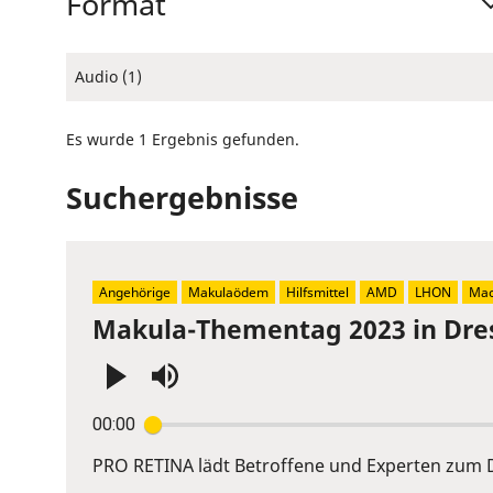
Format
Audio (1)
Es wurde 1 Ergebnis gefunden.
Suchergebnisse
Angehörige
Makulaödem
Hilfsmittel
AMD
LHON
Mac
Makula-Thementag 2023 in Dre
Press
00:00
Enter
or
PRO RETINA lädt Betroffene und Experten zum D
Space