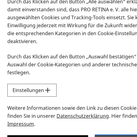
Durch das Klicken auf den Button „Alle auswählen“ erklä
damit einverstanden sind, dass PRO RETINA e. V. alle hi
ausgewählten Cookies und Tracking-Tools einsetzt. Sie
Einwilligung jederzeit mit Wirkung für die Zukunft wide
die entsprechenden Kategorien in den Cookie-Einstellu
deaktivieren.
Durch das Klicken auf den Button „Auswahl bestätigen“
Infomaterial
Auswahl der Cookie-Kategorien und anderer technische
Infomaterial
festlegen.
Einstellungen
Vorlesen
Weitere Informationen sowie den Link zu diesen Cookie
Alle Infomaterialien
finden Sie in unserer
Datenschutzerklärung
. Hier finde
Impressum
.
Sie möchten wissen, wie Sie nach Inf
Erklärvideos zum Thema Infomateri