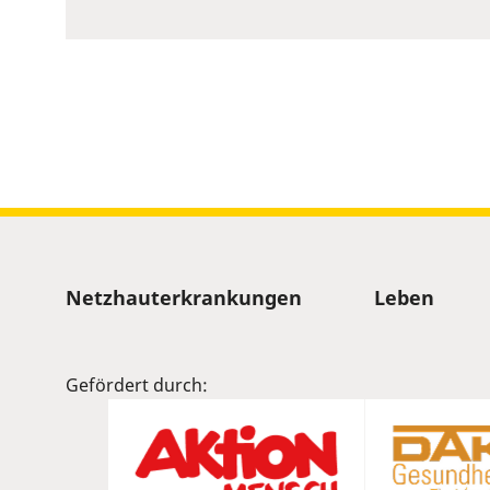
to
show
volume
slider.
Sitemap
Netzhauterkrankungen
Leben
Gefördert durch: