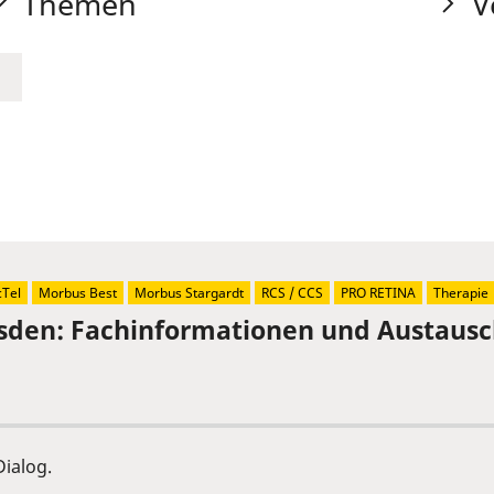
Themen
V
Tel
Morbus Best
Morbus Stargardt
RCS / CCS
PRO RETINA
Therapie
sden: Fachinformationen und Austaus
ialog.