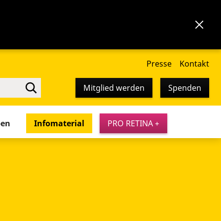
Presse
Kontakt
Mitglied werden
Spenden
pen
Infomaterial
PRO RETINA +