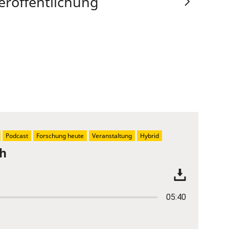
eröffentlichung
Podcast
Forschung heute
Veranstaltung
Hybrid
ch
05:40