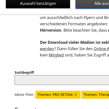
Auswahl bestätigen
Alle au
Auf dieser Seite finden Sie sämtliche
um ausschließlich nach Flyern und B
verschiedenen Formaten angeboten:
Hörversion.
Bitte beachten Sie, dass
Der Download vieler Medien ist exkl
werden
? Dann füllen Sie den
Online-
kein
Mitglied
sind, haben Sie Zugriff 
Suchbegriff
Aktive Filter:
Themen: PRO RETINA
Themen: Thera