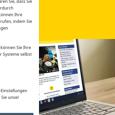
ren Sie, dass Sie
erdurch
 können Ihre
rrufen, indem Sie
ngen
 können Sie Ihre
r Systeme selbst
-Einstellungen
 in verschiedenen Formaten an e
n Sie unser
onmaterial suchen und dieses bestellen bzw. herunterladen
al auf der PRO RETINA-Website für blinde und sehbehi