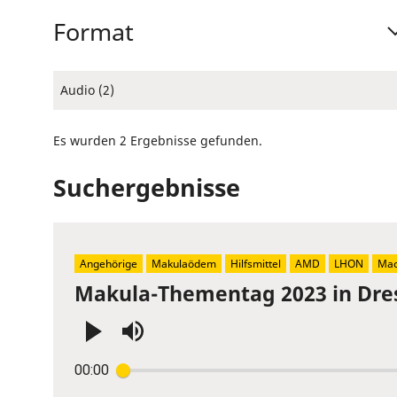
Format
Audio (2)
Es wurden 2 Ergebnisse gefunden.
Suchergebnisse
Angehörige
Makulaödem
Hilfsmittel
AMD
LHON
Mac
Makula-Thementag 2023 in Dre
Press
00:00
Enter