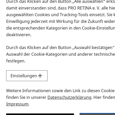
Durch das Klicken auf den Button „Alle auswählen“ erklä
damit einverstanden sind, dass PRO RETINA e. V. alle hi
ausgewählten Cookies und Tracking-Tools einsetzt. Sie
Einwilligung jederzeit mit Wirkung für die Zukunft wide
die entsprechenden Kategorien in den Cookie-Einstellu
deaktivieren.
Durch das Klicken auf den Button „Auswahl bestätigen“
Infomaterial
Auswahl der Cookie-Kategorien und anderer technische
Infomaterial
festlegen.
Einstellungen
Vorlesen
Weitere Informationen sowie den Link zu diesen Cookie
Alle Infomaterialien
finden Sie in unserer
Datenschutzerklärung
. Hier finde
Impressum
.
Sie möchten wissen, wie Sie nach Inf
Erklärvideos zum Thema Infomateri