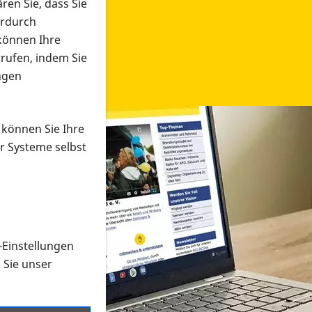
ren Sie, dass Sie
erdurch
 können Ihre
rrufen, indem Sie
ngen
 können Sie Ihre
r Systeme selbst
-Einstellungen
 in verschiedenen Formaten an e
n Sie unser
onmaterial suchen und dieses bestellen bzw. herunterladen
al auf der PRO RETINA-Website für blinde und sehbehi