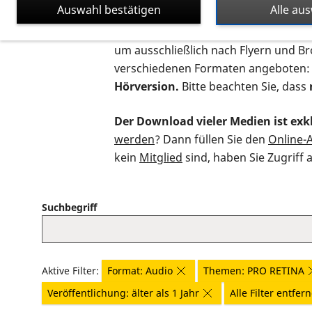
Auswahl bestätigen
Alle au
Auf dieser Seite finden Sie sämtliche
um ausschließlich nach Flyern und B
verschiedenen Formaten angeboten:
Hörversion.
Bitte beachten Sie, dass
Der Download vieler Medien ist exkl
werden
? Dann füllen Sie den
Online-
kein
Mitglied
sind, haben Sie Zugriff 
Suchbegriff
Aktive Filter:
Format: Audio
Themen: PRO RETINA
Veröffentlichung: älter als 1 Jahr
Alle Filter entfer