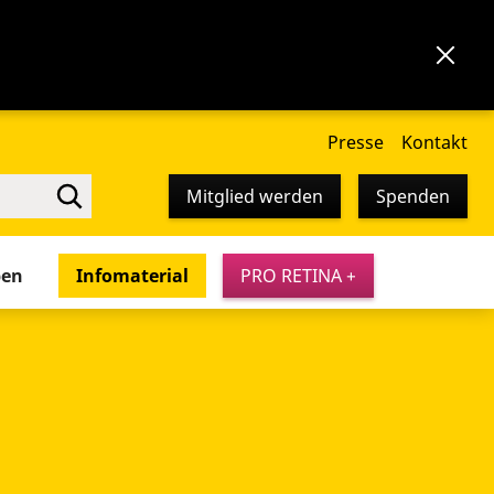
Presse
Kontakt
Mitglied werden
Spenden
pen
Infomaterial
PRO RETINA +