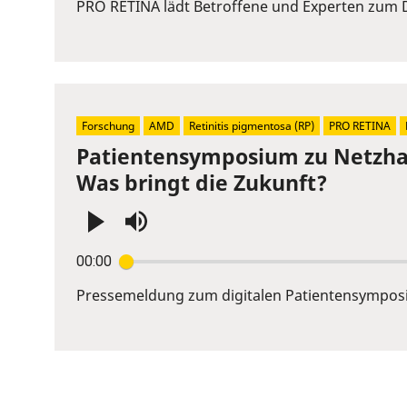
or
PRO RETINA lädt Betroffene und Experten zum D
Space
to
show
volume
slider.
Forschung
AMD
Retinitis pigmentosa (RP)
PRO RETINA
Patientensymposium zu Netzhau
Was bringt die Zukunft?
Press
00:00
Enter
or
Pressemeldung zum digitalen Patientensympos
Space
to
show
volume