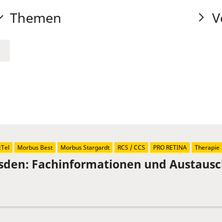
Themen
V
Tel
Morbus Best
Morbus Stargardt
RCS / CCS
PRO RETINA
Therapie
sden: Fachinformationen und Austaus