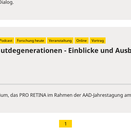
ialog.
Podcast
Forschung heute
Veranstaltung
Online
Vortrag
tdegenerationen - Einblicke und Ausb
ium, das PRO RETINA im Rahmen der AAD-Jahrestagung am 
1