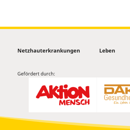
slider.
Sitemap
Netzhauterkrankungen
Leben
Gefördert durch: