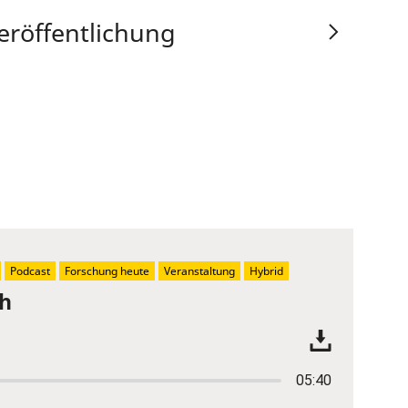
eröffentlichung
Podcast
Forschung heute
Veranstaltung
Hybrid
ch
05:40