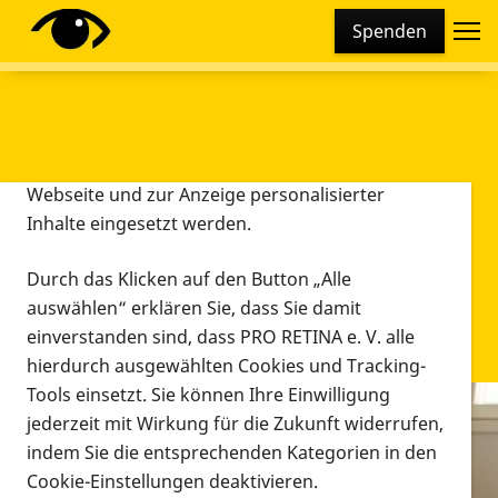
Cookie-Einstellungen
Spenden
Diese Webseite setzt verschiedene Cookies und
Tracking-Tools ein. Dies beinhaltet Cookies und
Tracking-Tools, die für den Betrieb der Webseite
technisch notwendig sind, die zu statistischen
Zwecken sowie zur besseren Bedienbarkeit der
Webseite und zur Anzeige personalisierter
Inhalte eingesetzt werden.
Durch das Klicken auf den Button „Alle
auswählen“ erklären Sie, dass Sie damit
einverstanden sind, dass PRO RETINA e. V. alle
hierdurch ausgewählten Cookies und Tracking-
Tools einsetzt. Sie können Ihre Einwilligung
jederzeit mit Wirkung für die Zukunft widerrufen,
Infomaterial
indem Sie die entsprechenden Kategorien in den
Infomaterial
Cookie-Einstellungen deaktivieren.