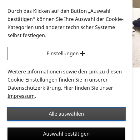
Vorlesen
Durch das Klicken auf den Button „Auswahl
bestätigen“ können Sie Ihre Auswahl der Cookie-
Alle Infomaterialien in verschiedenen
Kategorien und anderer technischer Systeme
Formaten an einem Ort
selbst festlegen.
Sie möchten wissen, wie Sie nach Infonmaterial
suchen und dieses bestellen bzw. herunterladen
Einstellungen
können? Schauen Sie sich die
Erklärvideos zum
Thema Infomaterial auf der PRO RETINA-Website
Weitere Informationen sowie den Link zu diesen
für blinde und sehbehinderte Menschen an.
Cookie-Einstellungen finden Sie in unserer
Datenschutzerklärung
. Hier finden Sie unser
Auf dieser Seite finden Sie sämtliches Infomaterial
Impressum
.
der PRO RETINA in all seinen Formaten an einem
Ort. Nutzen Sie den Formatfilter, um ausschließlich
Alle auswählen
nach Flyern und Broschüren, Audios oder Videos zu
suchen. Die meisten Flyer und Broschüren werden in
Auswahl bestätigen
verschiedenen Formaten angeboten: zur