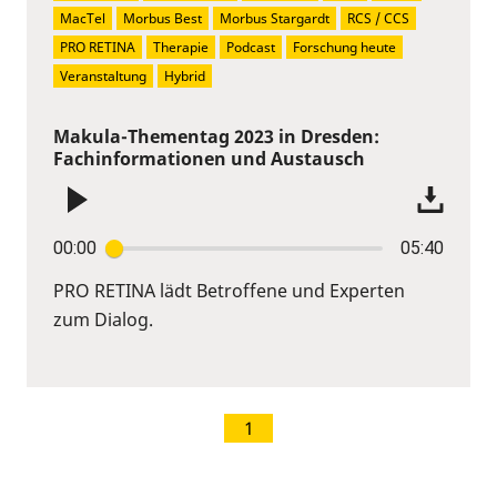
MacTel
Morbus Best
Morbus Stargardt
RCS / CCS
PRO RETINA
Therapie
Podcast
Forschung heute
Veranstaltung
Hybrid
Makula-Thementag 2023 in Dresden:
Fachinformationen und Austausch
00:00
05:40
PRO RETINA lädt Betroffene und Experten
zum Dialog.
1