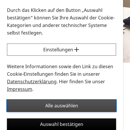
Vorlesen
Durch das Klicken auf den Button „Auswahl
bestätigen“ können Sie Ihre Auswahl der Cookie-
Alle Infomaterialien in verschiedenen
Kategorien und anderer technischer Systeme
Formaten an einem Ort
selbst festlegen.
Sie möchten wissen, wie Sie nach Infonmaterial
suchen und dieses bestellen bzw. herunterladen
Einstellungen
können? Schauen Sie sich die
Erklärvideos zum
Thema Infomaterial auf der PRO RETINA-Website
Weitere Informationen sowie den Link zu diesen
für blinde und sehbehinderte Menschen an.
Cookie-Einstellungen finden Sie in unserer
Datenschutzerklärung
. Hier finden Sie unser
Auf dieser Seite finden Sie sämtliches Infomaterial
Impressum
.
der PRO RETINA in all seinen Formaten an einem
Ort. Nutzen Sie den Formatfilter, um ausschließlich
Alle auswählen
nach Flyern und Broschüren, Audios oder Videos zu
suchen. Die meisten Flyer und Broschüren werden in
Auswahl bestätigen
verschiedenen Formaten angeboten: zur