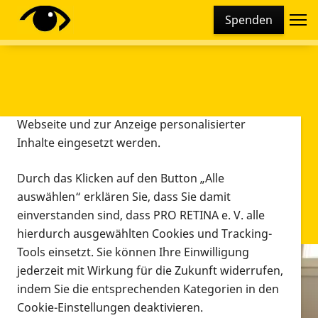
Cookie-Einstellungen
Spenden
Diese Webseite setzt verschiedene Cookies und
Tracking-Tools ein. Dies beinhaltet Cookies und
Tracking-Tools, die für den Betrieb der Webseite
technisch notwendig sind, die zu statistischen
Zwecken sowie zur besseren Bedienbarkeit der
Webseite und zur Anzeige personalisierter
Inhalte eingesetzt werden.
Durch das Klicken auf den Button „Alle
auswählen“ erklären Sie, dass Sie damit
einverstanden sind, dass PRO RETINA e. V. alle
hierdurch ausgewählten Cookies und Tracking-
Tools einsetzt. Sie können Ihre Einwilligung
jederzeit mit Wirkung für die Zukunft widerrufen,
Infomaterial
indem Sie die entsprechenden Kategorien in den
Infomaterial
Cookie-Einstellungen deaktivieren.