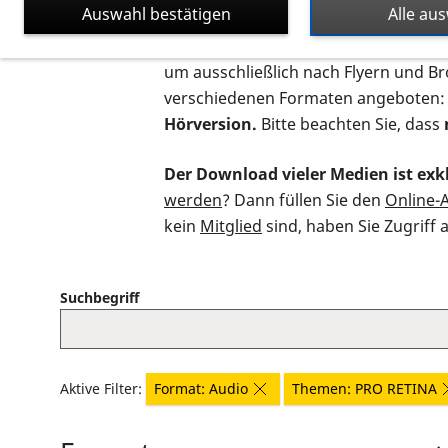
Auswahl bestätigen
Alle au
Auf dieser Seite finden Sie sämtliche
um ausschließlich nach Flyern und B
verschiedenen Formaten angeboten:
Hörversion.
Bitte beachten Sie, dass
Der Download vieler Medien ist exkl
werden
? Dann füllen Sie den
Online-
kein
Mitglied
sind, haben Sie Zugriff 
Suchbegriff
Aktive Filter:
Format: Audio
Themen: PRO RETINA