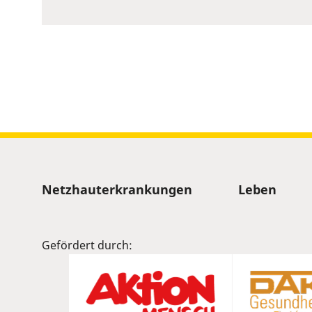
to
show
volume
slider.
Sitemap
Netzhauterkrankungen
Leben
Gefördert durch: