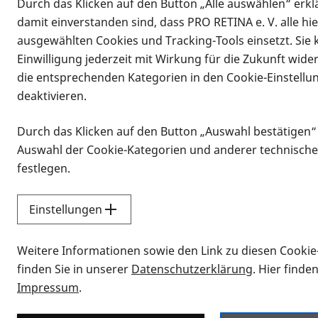
Durch das Klicken auf den Button „Alle auswählen“ erklä
damit einverstanden sind, dass PRO RETINA e. V. alle hi
ausgewählten Cookies und Tracking-Tools einsetzt. Sie
Einwilligung jederzeit mit Wirkung für die Zukunft wide
die entsprechenden Kategorien in den Cookie-Einstellu
deaktivieren.
Durch das Klicken auf den Button „Auswahl bestätigen“
Infomaterial
Auswahl der Cookie-Kategorien und anderer technische
Infomaterial
festlegen.
Einstellungen
Vorlesen
Weitere Informationen sowie den Link zu diesen Cookie
Alle Infomaterialien
finden Sie in unserer
Datenschutzerklärung
. Hier finde
Impressum
.
Sie möchten wissen, wie Sie nach Inf
Erklärvideos zum Thema Infomateri