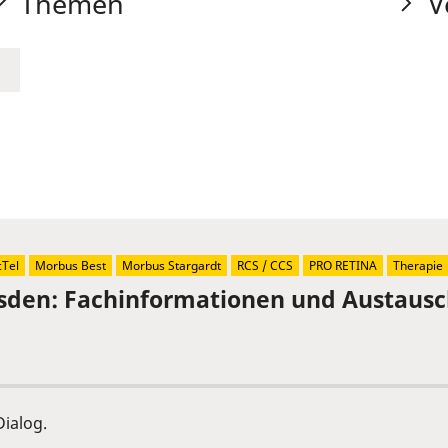
Themen
V
Tel
Morbus Best
Morbus Stargardt
RCS / CCS
PRO RETINA
Therapie
sden: Fachinformationen und Austaus
ialog.