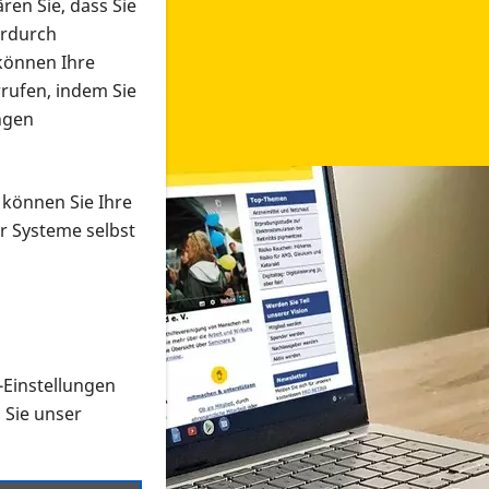
ren Sie, dass Sie
erdurch
 können Ihre
rrufen, indem Sie
ngen
 können Sie Ihre
r Systeme selbst
-Einstellungen
 in verschiedenen Formaten an e
n Sie unser
onmaterial suchen und dieses bestellen bzw. herunterladen
al auf der PRO RETINA-Website für blinde und sehbehi