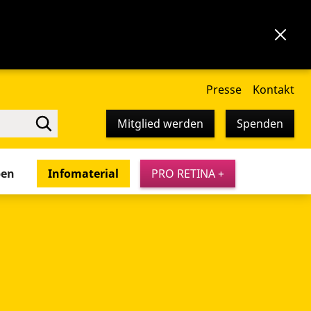
Presse
Kontakt
Mitglied werden
Spenden
pen
Infomaterial
PRO RETINA +