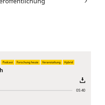
eröffentlichung
Podcast
Forschung heute
Veranstaltung
Hybrid
ch
05:40