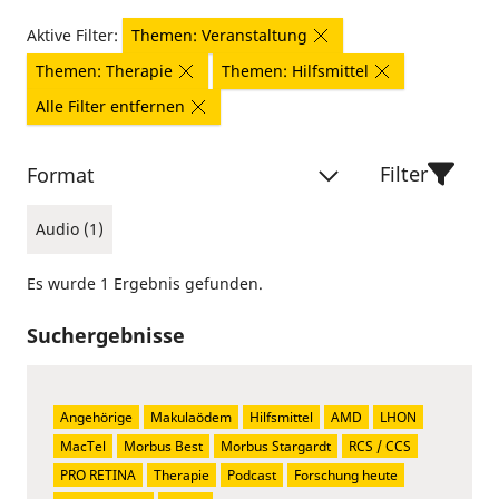
Aktive Filter:
Themen: Veranstaltung
Themen: Therapie
Themen: Hilfsmittel
Alle Filter entfernen
Filter
Format
Audio (1)
Es wurde 1 Ergebnis gefunden.
Suchergebnisse
Angehörige
Makulaödem
Hilfsmittel
AMD
LHON
MacTel
Morbus Best
Morbus Stargardt
RCS / CCS
PRO RETINA
Therapie
Podcast
Forschung heute