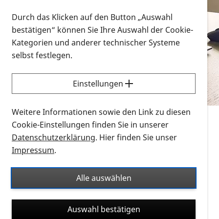
Vorlesen
Durch das Klicken auf den Button „Auswahl
bestätigen“ können Sie Ihre Auswahl der Cookie-
Alle Infomaterialien in verschiedenen
Kategorien und anderer technischer Systeme
Formaten an einem Ort
selbst festlegen.
Sie möchten wissen, wie Sie nach Infonmaterial
suchen und dieses bestellen bzw. herunterladen
Einstellungen
können? Schauen Sie sich die
Erklärvideos zum
Thema Infomaterial auf der PRO RETINA-Website
Weitere Informationen sowie den Link zu diesen
für blinde und sehbehinderte Menschen an.
Cookie-Einstellungen finden Sie in unserer
Datenschutzerklärung
. Hier finden Sie unser
Auf dieser Seite finden Sie sämtliches Infomaterial
Impressum
.
der PRO RETINA in all seinen Formaten an einem
Ort. Nutzen Sie den Formatfilter, um ausschließlich
Alle auswählen
nach Flyern und Broschüren, Audios oder Videos zu
suchen. Die meisten Flyer und Broschüren werden in
Auswahl bestätigen
verschiedenen Formaten angeboten: zur