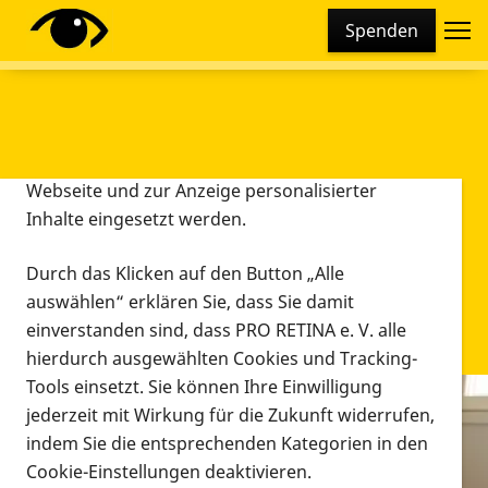
Cookie-Einstellungen
Spenden
Diese Webseite setzt verschiedene Cookies und
Tracking-Tools ein. Dies beinhaltet Cookies und
Tracking-Tools, die für den Betrieb der Webseite
technisch notwendig sind, die zu statistischen
Zwecken sowie zur besseren Bedienbarkeit der
Webseite und zur Anzeige personalisierter
Inhalte eingesetzt werden.
Durch das Klicken auf den Button „Alle
auswählen“ erklären Sie, dass Sie damit
einverstanden sind, dass PRO RETINA e. V. alle
hierdurch ausgewählten Cookies und Tracking-
Tools einsetzt. Sie können Ihre Einwilligung
jederzeit mit Wirkung für die Zukunft widerrufen,
Infomaterial
indem Sie die entsprechenden Kategorien in den
Infomaterial
Cookie-Einstellungen deaktivieren.