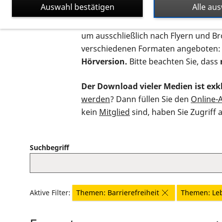
Auswahl bestätigen
Alle au
Auf dieser Seite finden Sie sämtliche
um ausschließlich nach Flyern und B
verschiedenen Formaten angeboten:
Hörversion.
Bitte beachten Sie, dass
Der Download vieler Medien ist exkl
werden
? Dann füllen Sie den
Online-
kein
Mitglied
sind, haben Sie Zugriff 
Suchbegriff
Aktive Filter:
Themen: Barrierefreiheit
Themen: Le