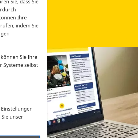
ren Sie, dass Sie
erdurch
 können Ihre
rrufen, indem Sie
ngen
 können Sie Ihre
r Systeme selbst
-Einstellungen
 in verschiedenen Formaten an e
n Sie unser
onmaterial suchen und dieses bestellen bzw. herunterladen
al auf der PRO RETINA-Website für blinde und sehbehi