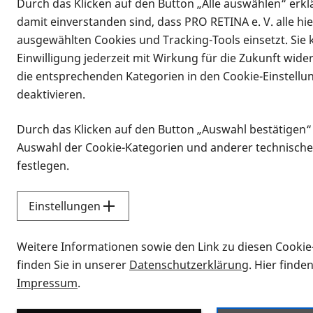
Durch das Klicken auf den Button „Alle auswählen“ erklä
damit einverstanden sind, dass PRO RETINA e. V. alle hi
ausgewählten Cookies und Tracking-Tools einsetzt. Sie
Einwilligung jederzeit mit Wirkung für die Zukunft wide
die entsprechenden Kategorien in den Cookie-Einstellu
deaktivieren.
Durch das Klicken auf den Button „Auswahl bestätigen“
Infomaterial
Auswahl der Cookie-Kategorien und anderer technische
Infomaterial
festlegen.
Einstellungen
Vorlesen
Weitere Informationen sowie den Link zu diesen Cookie
Alle Infomaterialien
finden Sie in unserer
Datenschutzerklärung
. Hier finde
Impressum
.
Sie möchten wissen, wie Sie nach Inf
Erklärvideos zum Thema Infomateri