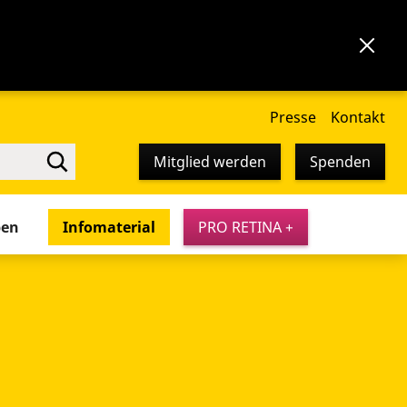
Presse
Kontakt
Mitglied werden
Spenden
pen
Infomaterial
PRO RETINA +