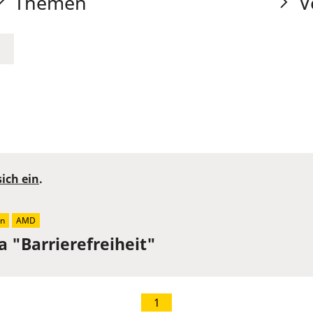
Themen
V
sich ein
.
en
AMD
"Barrierefreiheit"
1