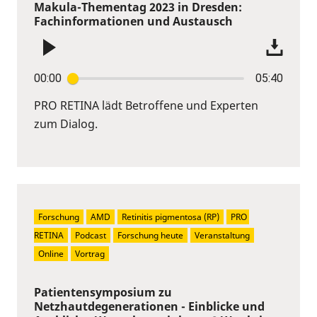
Makula-Thementag 2023 in Dresden:
Fachinformationen und Austausch
00:00
05:40
PRO RETINA lädt Betroffene und Experten
zum Dialog.
Forschung
AMD
Retinitis pigmentosa (RP)
PRO 
RETINA
Podcast
Forschung heute
Veranstaltung
Online
Vortrag
Patientensymposium zu
Netzhautdegenerationen - Einblicke und