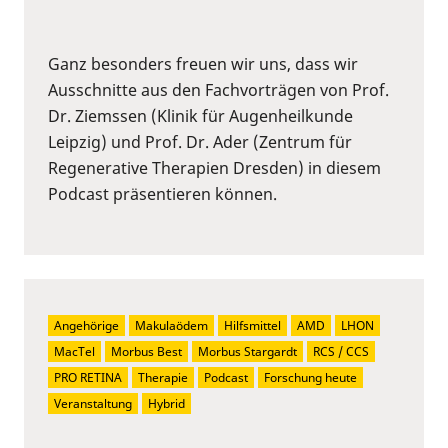
Ganz besonders freuen wir uns, dass wir
Ausschnitte aus den Fachvorträgen von Prof.
Dr. Ziemssen (Klinik für Augenheilkunde
Leipzig) und Prof. Dr. Ader (Zentrum für
Regenerative Therapien Dresden) in diesem
Podcast präsentieren können.
Angehörige
Makulaödem
Hilfsmittel
AMD
LHON
MacTel
Morbus Best
Morbus Stargardt
RCS / CCS
PRO RETINA
Therapie
Podcast
Forschung heute
Veranstaltung
Hybrid