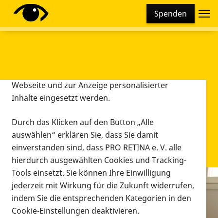
Cookie-Einstellungen
Spenden
Diese Webseite setzt verschiedene Cookies und
Tracking-Tools ein. Dies beinhaltet Cookies und
Tracking-Tools, die für den Betrieb der Webseite
technisch notwendig sind, die zu statistischen
Zwecken sowie zur besseren Bedienbarkeit der
Webseite und zur Anzeige personalisierter
Inhalte eingesetzt werden.
Durch das Klicken auf den Button „Alle
auswählen“ erklären Sie, dass Sie damit
einverstanden sind, dass PRO RETINA e. V. alle
hierdurch ausgewählten Cookies und Tracking-
Tools einsetzt. Sie können Ihre Einwilligung
jederzeit mit Wirkung für die Zukunft widerrufen,
Infomaterial
indem Sie die entsprechenden Kategorien in den
Infomaterial
Cookie-Einstellungen deaktivieren.