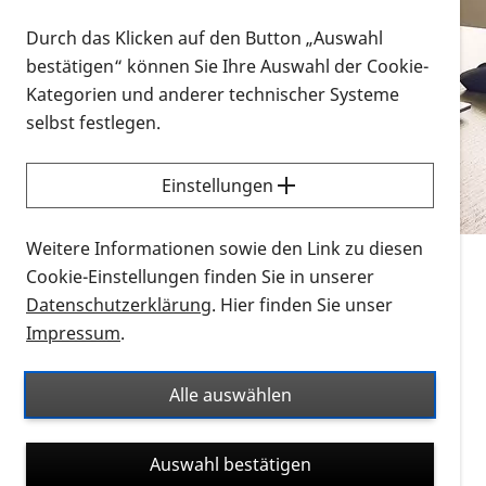
Vorlesen
Durch das Klicken auf den Button „Auswahl
bestätigen“ können Sie Ihre Auswahl der Cookie-
Alle Infomaterialien in verschiedenen
Kategorien und anderer technischer Systeme
Formaten an einem Ort
selbst festlegen.
Sie möchten wissen, wie Sie nach Infonmaterial
suchen und dieses bestellen bzw. herunterladen
Einstellungen
können? Schauen Sie sich die
Erklärvideos zum
Thema Infomaterial auf der PRO RETINA-Website
Weitere Informationen sowie den Link zu diesen
für blinde und sehbehinderte Menschen an.
Cookie-Einstellungen finden Sie in unserer
Datenschutzerklärung
. Hier finden Sie unser
Auf dieser Seite finden Sie sämtliches Infomaterial
Impressum
.
der PRO RETINA in all seinen Formaten an einem
Ort. Nutzen Sie den Formatfilter, um ausschließlich
Alle auswählen
nach Flyern und Broschüren, Audios oder Videos zu
suchen. Die meisten Flyer und Broschüren werden in
Auswahl bestätigen
verschiedenen Formaten angeboten: zur