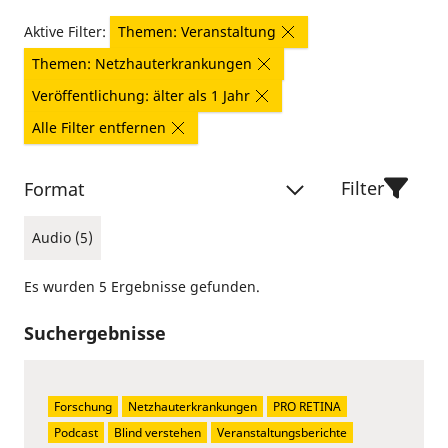
Aktive Filter:
Themen: Veranstaltung
Themen: Netzhauterkrankungen
Veröffentlichung: älter als 1 Jahr
Alle Filter entfernen
Filter
Format
Audio (5)
Es wurden 5 Ergebnisse gefunden.
Suchergebnisse
Forschung
Netzhauterkrankungen
PRO RETINA
Podcast
Blind verstehen
Veranstaltungsberichte