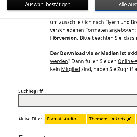
Auswahl bestätigen
Alle au
Auf dieser Seite finden Sie sämtliche
um ausschließlich nach Flyern und B
verschiedenen Formaten angeboten:
Hörversion.
Bitte beachten Sie, dass
Der Download vieler Medien ist exkl
werden
? Dann füllen Sie den
Online-
kein
Mitglied
sind, haben Sie Zugriff 
Suchbegriff
Aktive Filter:
Format: Audio
Themen: Umkreis