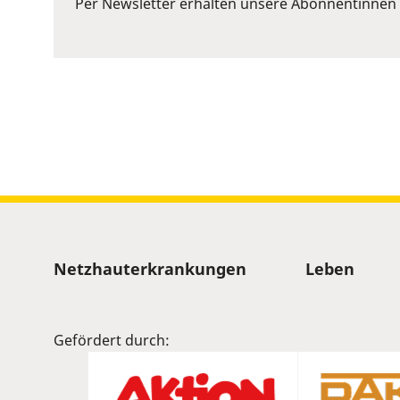
Per Newsletter erhalten unsere Abonnentinnen 
Space
to
show
volume
slider.
Sitemap
Netzhauterkrankungen
Leben
Gefördert durch: