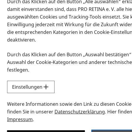
Durch das Klicken auf den Button „Alle auswählen“ erklä
damit einverstanden sind, dass PRO RETINA e. V. alle hi
ausgewählten Cookies und Tracking-Tools einsetzt. Sie
Einwilligung jederzeit mit Wirkung für die Zukunft wide
die entsprechenden Kategorien in den Cookie-Einstellu
deaktivieren.
Durch das Klicken auf den Button „Auswahl bestätigen“
Infomaterial
Auswahl der Cookie-Kategorien und anderer technische
Infomaterial
festlegen.
Einstellungen
Vorlesen
Weitere Informationen sowie den Link zu diesen Cookie
Alle Infomaterialien
finden Sie in unserer
Datenschutzerklärung
. Hier finde
Impressum
.
Sie möchten wissen, wie Sie nach Inf
Erklärvideos zum Thema Infomateri