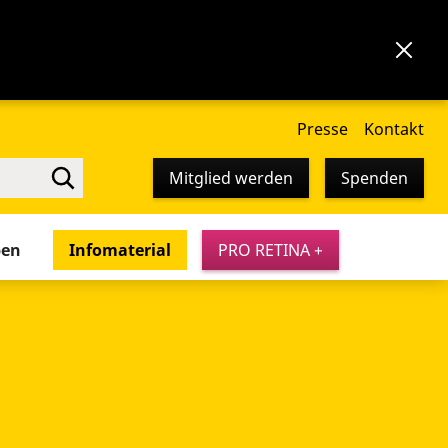
Presse
Kontakt
Mitglied werden
Spenden
pen
Infomaterial
PRO RETINA +