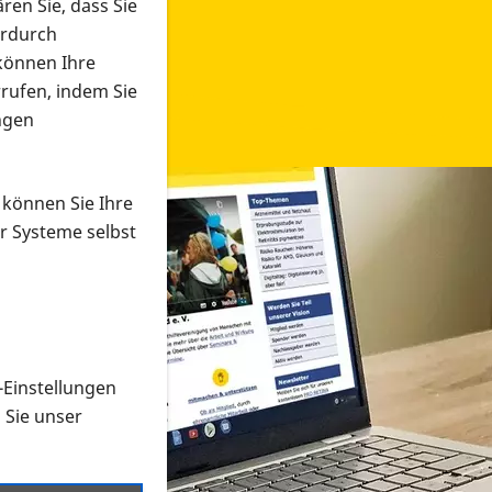
ren Sie, dass Sie
erdurch
 können Ihre
rrufen, indem Sie
ngen
 können Sie Ihre
r Systeme selbst
-Einstellungen
 in verschiedenen Formaten an e
n Sie unser
onmaterial suchen und dieses bestellen bzw. herunterladen
al auf der PRO RETINA-Website für blinde und sehbehi