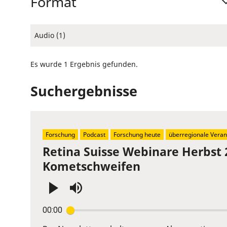
Format
Audio (1)
Es wurde 1 Ergebnis gefunden.
Suchergebnisse
Forschung
Podcast
Forschung heute
überregionale Veran
Retina Suisse Webinare Herbst 
Kometschweifen
Press
00:00
Enter
or