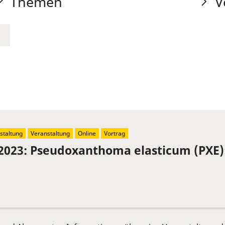
Themen
V
staltung
Veranstaltung
Online
Vortrag
2023: Pseudoxanthoma elasticum (PXE)