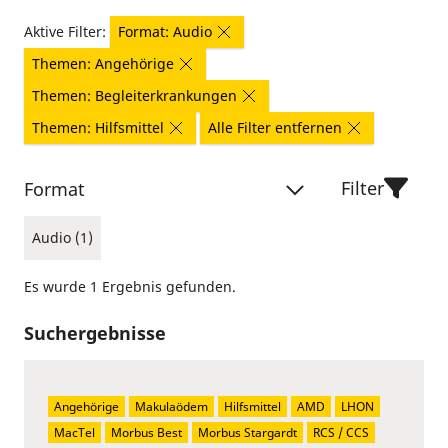
Aktive Filter:
Format: Audio
Themen: Angehörige
Themen: Begleiterkrankungen
Themen: Hilfsmittel
Alle Filter entfernen
Filter
Format
Audio (1)
Es wurde 1 Ergebnis gefunden.
Suchergebnisse
Angehörige
Makulaödem
Hilfsmittel
AMD
LHON
MacTel
Morbus Best
Morbus Stargardt
RCS / CCS