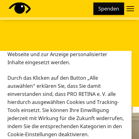
Cookie-Einstellungen
Spenden
Diese Webseite setzt verschiedene Cookies und
Tracking-Tools ein. Dies beinhaltet Cookies und
Tracking-Tools, die für den Betrieb der Webseite
technisch notwendig sind, die zu statistischen
Zwecken sowie zur besseren Bedienbarkeit der
Webseite und zur Anzeige personalisierter
Inhalte eingesetzt werden.
Durch das Klicken auf den Button „Alle
auswählen“ erklären Sie, dass Sie damit
einverstanden sind, dass PRO RETINA e. V. alle
hierdurch ausgewählten Cookies und Tracking-
Tools einsetzt. Sie können Ihre Einwilligung
jederzeit mit Wirkung für die Zukunft widerrufen,
Infomaterial
indem Sie die entsprechenden Kategorien in den
Infomaterial
Cookie-Einstellungen deaktivieren.