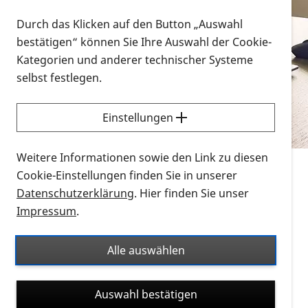
Vorlesen
Durch das Klicken auf den Button „Auswahl
bestätigen“ können Sie Ihre Auswahl der Cookie-
Alle Infomaterialien in verschiedenen
Kategorien und anderer technischer Systeme
Formaten an einem Ort
selbst festlegen.
Sie möchten wissen, wie Sie nach Infonmaterial
suchen und dieses bestellen bzw. herunterladen
Einstellungen
können? Schauen Sie sich die
Erklärvideos zum
Thema Infomaterial auf der PRO RETINA-Website
Weitere Informationen sowie den Link zu diesen
für blinde und sehbehinderte Menschen an.
Cookie-Einstellungen finden Sie in unserer
Datenschutzerklärung
. Hier finden Sie unser
Auf dieser Seite finden Sie sämtliches Infomaterial
Impressum
.
der PRO RETINA in all seinen Formaten an einem
Ort. Nutzen Sie den Formatfilter, um ausschließlich
Alle auswählen
nach Flyern und Broschüren, Audios oder Videos zu
suchen. Die meisten Flyer und Broschüren werden in
Auswahl bestätigen
verschiedenen Formaten angeboten: zur