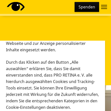
Cookie-Einstellungen
Spenden
Diese Webseite setzt verschiedene Cookies und
Tracking-Tools ein. Dies beinhaltet Cookies und
Tracking-Tools, die für den Betrieb der Webseite
technisch notwendig sind, die zu statistischen
Zwecken sowie zur besseren Bedienbarkeit der
Webseite und zur Anzeige personalisierter
Inhalte eingesetzt werden.
Durch das Klicken auf den Button „Alle
auswählen“ erklären Sie, dass Sie damit
einverstanden sind, dass PRO RETINA e. V. alle
hierdurch ausgewählten Cookies und Tracking-
Tools einsetzt. Sie können Ihre Einwilligung
jederzeit mit Wirkung für die Zukunft widerrufen,
Infomaterial
indem Sie die entsprechenden Kategorien in den
Infomaterial
Cookie-Einstellungen deaktivieren.