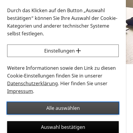
Vorlesen
Durch das Klicken auf den Button „Auswahl
bestätigen“ können Sie Ihre Auswahl der Cookie-
Alle Infomaterialien in verschiedenen
Kategorien und anderer technischer Systeme
Formaten an einem Ort
selbst festlegen.
Sie möchten wissen, wie Sie nach Infonmaterial
suchen und dieses bestellen bzw. herunterladen
Einstellungen
können? Schauen Sie sich die
Erklärvideos zum
Thema Infomaterial auf der PRO RETINA-Website
Weitere Informationen sowie den Link zu diesen
für blinde und sehbehinderte Menschen an.
Cookie-Einstellungen finden Sie in unserer
Datenschutzerklärung
. Hier finden Sie unser
Auf dieser Seite finden Sie sämtliches Infomaterial
Impressum
.
der PRO RETINA in all seinen Formaten an einem
Ort. Nutzen Sie den Formatfilter, um ausschließlich
Alle auswählen
nach Flyern und Broschüren, Audios oder Videos zu
suchen. Die meisten Flyer und Broschüren werden in
Auswahl bestätigen
verschiedenen Formaten angeboten: zur