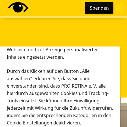
Cookie-Einstellungen
Spenden
Diese Webseite setzt verschiedene Cookies und
Tracking-Tools ein. Dies beinhaltet Cookies und
Tracking-Tools, die für den Betrieb der Webseite
technisch notwendig sind, die zu statistischen
Zwecken sowie zur besseren Bedienbarkeit der
Webseite und zur Anzeige personalisierter
Inhalte eingesetzt werden.
Durch das Klicken auf den Button „Alle
auswählen“ erklären Sie, dass Sie damit
einverstanden sind, dass PRO RETINA e. V. alle
hierdurch ausgewählten Cookies und Tracking-
Tools einsetzt. Sie können Ihre Einwilligung
jederzeit mit Wirkung für die Zukunft widerrufen,
Infomaterial
indem Sie die entsprechenden Kategorien in den
Infomaterial
Cookie-Einstellungen deaktivieren.