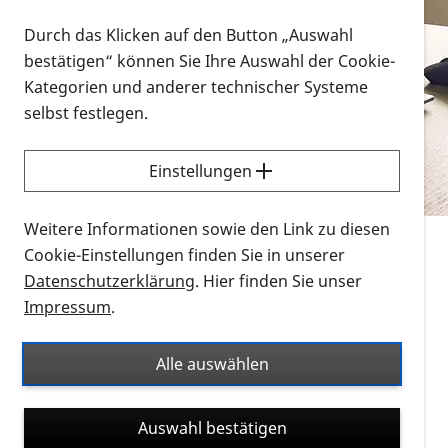
Vorlesen
Durch das Klicken auf den Button „Auswahl
bestätigen“ können Sie Ihre Auswahl der Cookie-
Alle Infomaterialien in verschiedenen
Kategorien und anderer technischer Systeme
Formaten an einem Ort
selbst festlegen.
Sie möchten wissen, wie Sie nach Infonmaterial
suchen und dieses bestellen bzw. herunterladen
Einstellungen
können? Schauen Sie sich die
Erklärvideos zum
Thema Infomaterial auf der PRO RETINA-Website
Weitere Informationen sowie den Link zu diesen
für blinde und sehbehinderte Menschen an.
Cookie-Einstellungen finden Sie in unserer
Datenschutzerklärung
. Hier finden Sie unser
Auf dieser Seite finden Sie sämtliches Infomaterial
Impressum
.
der PRO RETINA in all seinen Formaten an einem
Ort. Nutzen Sie den Formatfilter, um ausschließlich
Alle auswählen
nach Flyern und Broschüren, Audios oder Videos zu
suchen. Die meisten Flyer und Broschüren werden in
Auswahl bestätigen
verschiedenen Formaten angeboten: zur