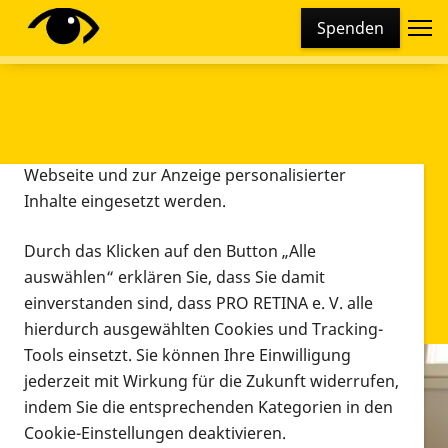
Cookie-Einstellungen
Spenden
Diese Webseite setzt verschiedene Cookies und
Tracking-Tools ein. Dies beinhaltet Cookies und
Tracking-Tools, die für den Betrieb der Webseite
technisch notwendig sind, die zu statistischen
Zwecken sowie zur besseren Bedienbarkeit der
Webseite und zur Anzeige personalisierter
Inhalte eingesetzt werden.
Durch das Klicken auf den Button „Alle
auswählen“ erklären Sie, dass Sie damit
einverstanden sind, dass PRO RETINA e. V. alle
hierdurch ausgewählten Cookies und Tracking-
Tools einsetzt. Sie können Ihre Einwilligung
jederzeit mit Wirkung für die Zukunft widerrufen,
Infomaterial
indem Sie die entsprechenden Kategorien in den
Infomaterial
Cookie-Einstellungen deaktivieren.