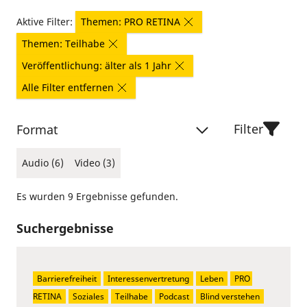
Aktive Filter:
Themen: PRO RETINA
Themen: Teilhabe
Veröffentlichung: älter als 1 Jahr
Alle Filter entfernen
Filter
Format
Audio (6)
Video (3)
Es wurden 9 Ergebnisse gefunden.
Suchergebnisse
Barrierefreiheit
Interessenvertretung
Leben
PRO 
RETINA
Soziales
Teilhabe
Podcast
Blind verstehen