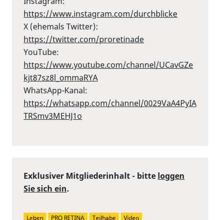
Instagram:
⁠https://www.instagram.com/durchblicke⁠
X (ehemals Twitter):
⁠https://twitter.com/proretinade⁠
YouTube:
⁠https://www.youtube.com/channel/UCavGZe
kjt87sz8l_ommaRYA⁠
WhatsApp-Kanal:
⁠https://whatsapp.com/channel/0029VaA4PyIA
TRSmv3MEHJ1o⁠
Exklusiver Mitgliederinhalt - bitte
loggen
Sie sich ein
.
Leben
PRO RETINA
Teilhabe
Video