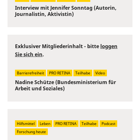
Interview mit Jennifer Sonntag (Autorin,
Journalistin, Aktivistin)
Exklusiver Mitgliederinhalt - bitte
loggen
Sie sich ein
.
Barrierefreiheit
PRO RETINA
Teilhabe
Video
Nadine Schütze (Bundesministerium für
Arbeit und Soziales)
Hilfsmittel
Leben
PRO RETINA
Teilhabe
Podcast
Forschung heute