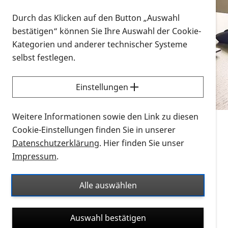
Vorlesen
Durch das Klicken auf den Button „Auswahl
bestätigen“ können Sie Ihre Auswahl der Cookie-
Alle Infomaterialien in verschiedenen
Kategorien und anderer technischer Systeme
Formaten an einem Ort
selbst festlegen.
Sie möchten wissen, wie Sie nach Infonmaterial
suchen und dieses bestellen bzw. herunterladen
Einstellungen
können? Schauen Sie sich die
Erklärvideos zum
Thema Infomaterial auf der PRO RETINA-Website
Weitere Informationen sowie den Link zu diesen
für blinde und sehbehinderte Menschen an.
Cookie-Einstellungen finden Sie in unserer
Datenschutzerklärung
. Hier finden Sie unser
Auf dieser Seite finden Sie sämtliches Infomaterial
Impressum
.
der PRO RETINA in all seinen Formaten an einem
Ort. Nutzen Sie den Formatfilter, um ausschließlich
Alle auswählen
nach Flyern und Broschüren, Audios oder Videos zu
suchen. Die meisten Flyer und Broschüren werden in
Auswahl bestätigen
verschiedenen Formaten angeboten: zur