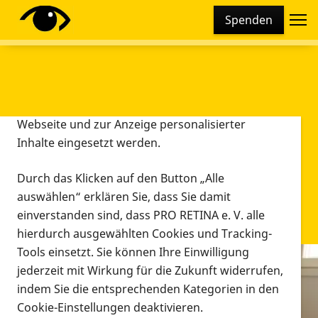
Cookie-Einstellungen
Spenden
Diese Webseite setzt verschiedene Cookies und
Tracking-Tools ein. Dies beinhaltet Cookies und
Tracking-Tools, die für den Betrieb der Webseite
technisch notwendig sind, die zu statistischen
Zwecken sowie zur besseren Bedienbarkeit der
Webseite und zur Anzeige personalisierter
Inhalte eingesetzt werden.
Durch das Klicken auf den Button „Alle
auswählen“ erklären Sie, dass Sie damit
einverstanden sind, dass PRO RETINA e. V. alle
hierdurch ausgewählten Cookies und Tracking-
Tools einsetzt. Sie können Ihre Einwilligung
jederzeit mit Wirkung für die Zukunft widerrufen,
Infomaterial
indem Sie die entsprechenden Kategorien in den
Infomaterial
Cookie-Einstellungen deaktivieren.