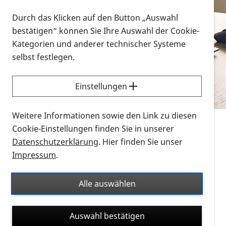
Vorlesen
Durch das Klicken auf den Button „Auswahl
bestätigen“ können Sie Ihre Auswahl der Cookie-
Alle Infomaterialien in verschiedenen
Kategorien und anderer technischer Systeme
Formaten an einem Ort
selbst festlegen.
Sie möchten wissen, wie Sie nach Infonmaterial
suchen und dieses bestellen bzw. herunterladen
Einstellungen
können? Schauen Sie sich die
Erklärvideos zum
Thema Infomaterial auf der PRO RETINA-Website
Weitere Informationen sowie den Link zu diesen
für blinde und sehbehinderte Menschen an.
Cookie-Einstellungen finden Sie in unserer
Datenschutzerklärung
. Hier finden Sie unser
Auf dieser Seite finden Sie sämtliches Infomaterial
Impressum
.
der PRO RETINA in all seinen Formaten an einem
Ort. Nutzen Sie den Formatfilter, um ausschließlich
Alle auswählen
nach Flyern und Broschüren, Audios oder Videos zu
suchen. Die meisten Flyer und Broschüren werden in
Auswahl bestätigen
verschiedenen Formaten angeboten: zur