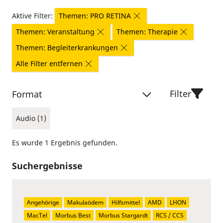
Aktive Filter:
Themen: PRO RETINA
Themen: Veranstaltung
Themen: Therapie
Themen: Begleiterkrankungen
Alle Filter entfernen
Filter
Format
Audio (1)
Es wurde 1 Ergebnis gefunden.
Suchergebnisse
Angehörige
Makulaödem
Hilfsmittel
AMD
LHON
MacTel
Morbus Best
Morbus Stargardt
RCS / CCS