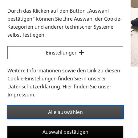
Vorlesen
Durch das Klicken auf den Button „Auswahl
bestätigen“ können Sie Ihre Auswahl der Cookie-
Alle Infomaterialien in verschiedenen
Kategorien und anderer technischer Systeme
Formaten an einem Ort
selbst festlegen.
Sie möchten wissen, wie Sie nach Infonmaterial
suchen und dieses bestellen bzw. herunterladen
Einstellungen
können? Schauen Sie sich die
Erklärvideos zum
Thema Infomaterial auf der PRO RETINA-Website
Weitere Informationen sowie den Link zu diesen
für blinde und sehbehinderte Menschen an.
Cookie-Einstellungen finden Sie in unserer
Datenschutzerklärung
. Hier finden Sie unser
Auf dieser Seite finden Sie sämtliches Infomaterial
Impressum
.
der PRO RETINA in all seinen Formaten an einem
Ort. Nutzen Sie den Formatfilter, um ausschließlich
Alle auswählen
nach Flyern und Broschüren, Audios oder Videos zu
suchen. Die meisten Flyer und Broschüren werden in
Auswahl bestätigen
verschiedenen Formaten angeboten: zur