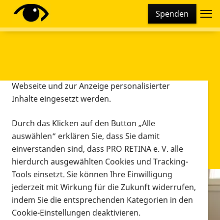
Cookie-Einstellungen
Spenden
Diese Webseite setzt verschiedene Cookies und
Tracking-Tools ein. Dies beinhaltet Cookies und
Tracking-Tools, die für den Betrieb der Webseite
technisch notwendig sind, die zu statistischen
Zwecken sowie zur besseren Bedienbarkeit der
Webseite und zur Anzeige personalisierter
Inhalte eingesetzt werden.
Durch das Klicken auf den Button „Alle
auswählen“ erklären Sie, dass Sie damit
einverstanden sind, dass PRO RETINA e. V. alle
hierdurch ausgewählten Cookies und Tracking-
Tools einsetzt. Sie können Ihre Einwilligung
jederzeit mit Wirkung für die Zukunft widerrufen,
Infomaterial
indem Sie die entsprechenden Kategorien in den
Infomaterial
Cookie-Einstellungen deaktivieren.