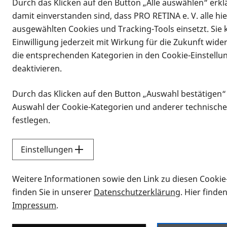
Durch das Klicken auf den Button „Alle auswählen“ erklä
damit einverstanden sind, dass PRO RETINA e. V. alle hi
ausgewählten Cookies und Tracking-Tools einsetzt. Sie
Einwilligung jederzeit mit Wirkung für die Zukunft wide
die entsprechenden Kategorien in den Cookie-Einstellu
deaktivieren.
Durch das Klicken auf den Button „Auswahl bestätigen“
Infomaterial
Auswahl der Cookie-Kategorien und anderer technische
Infomaterial
festlegen.
Einstellungen
Vorlesen
Weitere Informationen sowie den Link zu diesen Cookie
Alle Infomaterialien
finden Sie in unserer
Datenschutzerklärung
. Hier finde
Impressum
.
Sie möchten wissen, wie Sie nach Inf
Erklärvideos zum Thema Infomateri