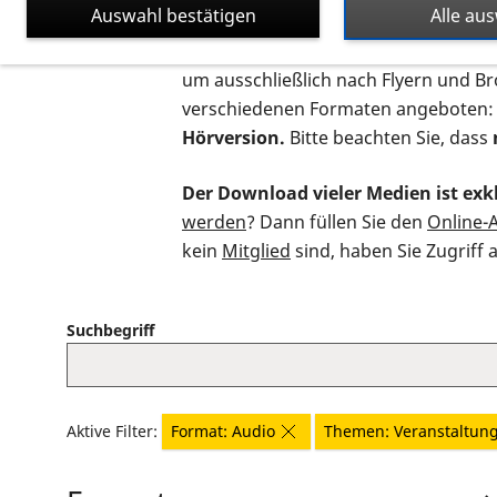
Auswahl bestätigen
Alle au
Auf dieser Seite finden Sie sämtliche
um ausschließlich nach Flyern und B
verschiedenen Formaten angeboten:
Hörversion.
Bitte beachten Sie, dass
Der Download vieler Medien ist exkl
werden
? Dann füllen Sie den
Online-
kein
Mitglied
sind, haben Sie Zugriff 
Suchbegriff
Aktive Filter:
Format: Audio
Themen: Veranstaltun