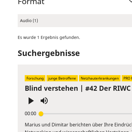
Format
Audio (1)
Es wurde 1 Ergebnis gefunden.
Suchergebnisse
Forschung
junge Betroffene
Netzhauterkrankungen
PRO 
Blind verstehen | #42 Der RIWC 
Press
00:00
Enter
or
Marius und Dimitar berichten über Ihre Eindrü
Space