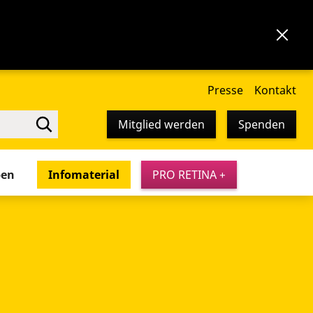
Presse
Kontakt
Mitglied werden
Spenden
pen
Infomaterial
PRO RETINA +