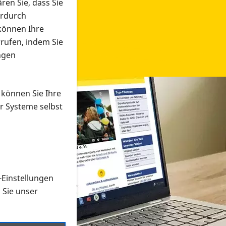
ren Sie, dass Sie
erdurch
 können Ihre
rrufen, indem Sie
ngen
 können Sie Ihre
r Systeme selbst
-Einstellungen
 in verschiedenen Formaten an e
n Sie unser
onmaterial suchen und dieses bestellen bzw. herunterladen
al auf der PRO RETINA-Website für blinde und sehbehi