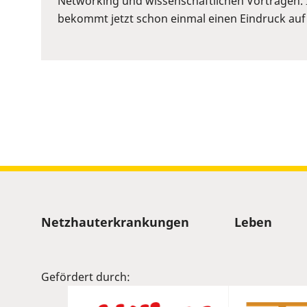
Networking und wissenschaftlichen Vorträgen. 
to
bekommt jetzt schon einmal einen Eindruck auf
show
volume
slider.
Sitemap
Netzhauterkrankungen
Leben
Gefördert durch: