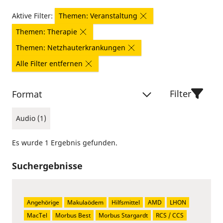
Aktive Filter:
Themen: Veranstaltung
Themen: Therapie
Themen: Netzhauterkrankungen
Alle Filter entfernen
Filter
Format
Audio (1)
Es wurde 1 Ergebnis gefunden.
Suchergebnisse
Angehörige
Makulaödem
Hilfsmittel
AMD
LHON
MacTel
Morbus Best
Morbus Stargardt
RCS / CCS