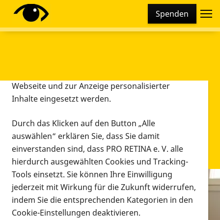
Cookie-Einstellungen
Spenden
Diese Webseite setzt verschiedene Cookies und
Tracking-Tools ein. Dies beinhaltet Cookies und
Tracking-Tools, die für den Betrieb der Webseite
technisch notwendig sind, die zu statistischen
Zwecken sowie zur besseren Bedienbarkeit der
Webseite und zur Anzeige personalisierter
Inhalte eingesetzt werden.
Durch das Klicken auf den Button „Alle
auswählen“ erklären Sie, dass Sie damit
einverstanden sind, dass PRO RETINA e. V. alle
hierdurch ausgewählten Cookies und Tracking-
Tools einsetzt. Sie können Ihre Einwilligung
jederzeit mit Wirkung für die Zukunft widerrufen,
Infomaterial
indem Sie die entsprechenden Kategorien in den
Infomaterial
Cookie-Einstellungen deaktivieren.