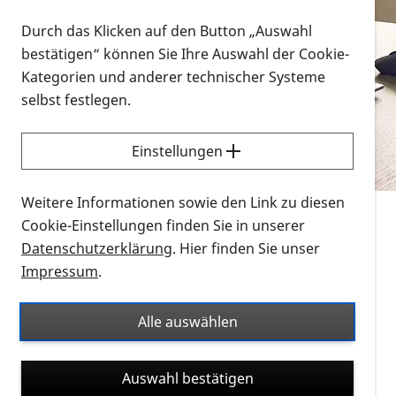
Vorlesen
Durch das Klicken auf den Button „Auswahl
bestätigen“ können Sie Ihre Auswahl der Cookie-
Alle Infomaterialien in verschiedenen
Kategorien und anderer technischer Systeme
Formaten an einem Ort
selbst festlegen.
Sie möchten wissen, wie Sie nach Infonmaterial
suchen und dieses bestellen bzw. herunterladen
Einstellungen
können? Schauen Sie sich die
Erklärvideos zum
Thema Infomaterial auf der PRO RETINA-Website
Weitere Informationen sowie den Link zu diesen
für blinde und sehbehinderte Menschen an.
Cookie-Einstellungen finden Sie in unserer
Datenschutzerklärung
. Hier finden Sie unser
Auf dieser Seite finden Sie sämtliches Infomaterial
Impressum
.
der PRO RETINA in all seinen Formaten an einem
Ort. Nutzen Sie den Formatfilter, um ausschließlich
Alle auswählen
nach Flyern und Broschüren, Audios oder Videos zu
suchen. Die meisten Flyer und Broschüren werden in
Auswahl bestätigen
verschiedenen Formaten angeboten: zur