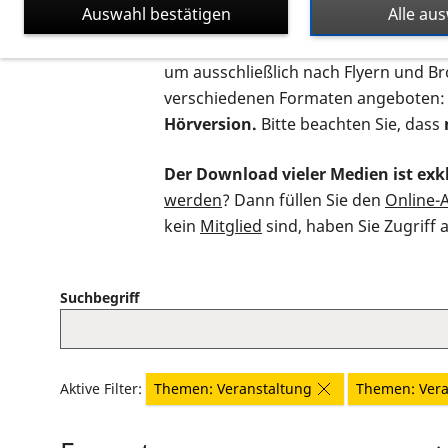
Auswahl bestätigen
Alle au
Auf dieser Seite finden Sie sämtliche
um ausschließlich nach Flyern und B
verschiedenen Formaten angeboten:
Hörversion.
Bitte beachten Sie, dass
Der Download vieler Medien ist exkl
werden
? Dann füllen Sie den
Online-
kein
Mitglied
sind, haben Sie Zugriff 
Suchbegriff
Aktive Filter:
Themen: Veranstaltung
Themen: Vera