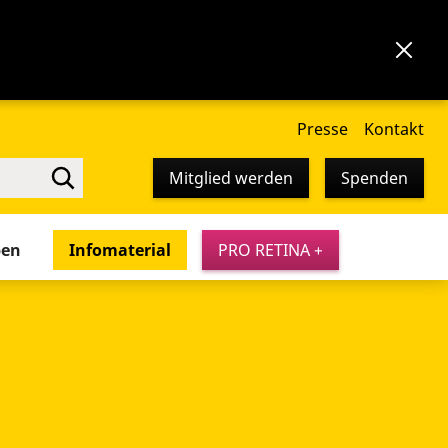
Presse
Kontakt
Mitglied werden
Spenden
pen
Infomaterial
PRO RETINA +