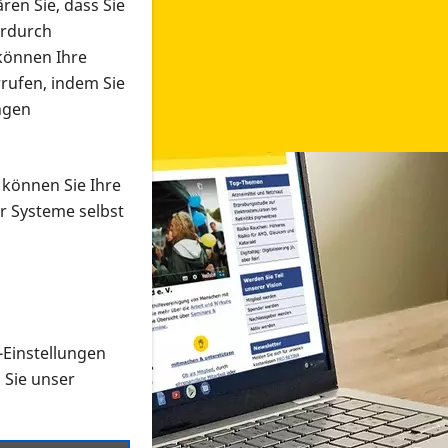
ren Sie, dass Sie
erdurch
 können Ihre
rrufen, indem Sie
ngen
 können Sie Ihre
r Systeme selbst
-Einstellungen
 in verschiedenen Formaten an e
n Sie unser
onmaterial suchen und dieses bestellen bzw. herunterladen
al auf der PRO RETINA-Website für blinde und sehbehi