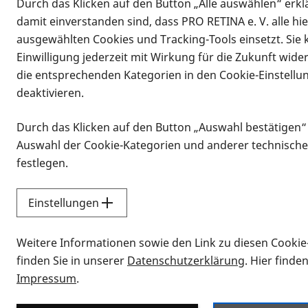
Durch das Klicken auf den Button „Alle auswählen“ erklä
damit einverstanden sind, dass PRO RETINA e. V. alle hi
ausgewählten Cookies und Tracking-Tools einsetzt. Sie
Einwilligung jederzeit mit Wirkung für die Zukunft wide
die entsprechenden Kategorien in den Cookie-Einstellu
deaktivieren.
Durch das Klicken auf den Button „Auswahl bestätigen“
Infomaterial
Auswahl der Cookie-Kategorien und anderer technische
Infomaterial
festlegen.
Einstellungen
Vorlesen
Weitere Informationen sowie den Link zu diesen Cookie
Alle Infomaterialien
finden Sie in unserer
Datenschutzerklärung
. Hier finde
Impressum
.
Sie möchten wissen, wie Sie nach Inf
Erklärvideos zum Thema Infomateri