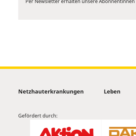
Per Newsletter erhalten unsere Abonnentinnen 
Space
to
show
volume
slider.
Sitemap
Netzhauterkrankungen
Leben
Gefördert durch: