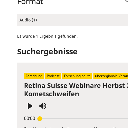
Format
Audio (1)
Es wurde 1 Ergebnis gefunden.
Suchergebnisse
Forschung
Podcast
Forschung heute
überregionale Veran
Retina Suisse Webinare Herbst 
Kometschweifen
Press
00:00
Enter
or