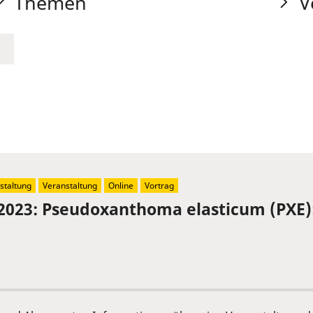
Themen
V
staltung
Veranstaltung
Online
Vortrag
2023: Pseudoxanthoma elasticum (PXE)