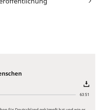
eröffentlichung
Menschen
63:51
 schon für Deutschland gekämpft hat und wie er