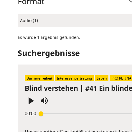
Format
Audio (1)
Es wurde 1 Ergebnis gefunden.
Suchergebnisse
Barrierefreiheit
Interessenvertretung
Leben
PRO RETINA
Blind verstehen | #41 Ein blin
Press
00:00
Enter
or
Space
Unser heutiger Gast bei Blind verstehen ist der