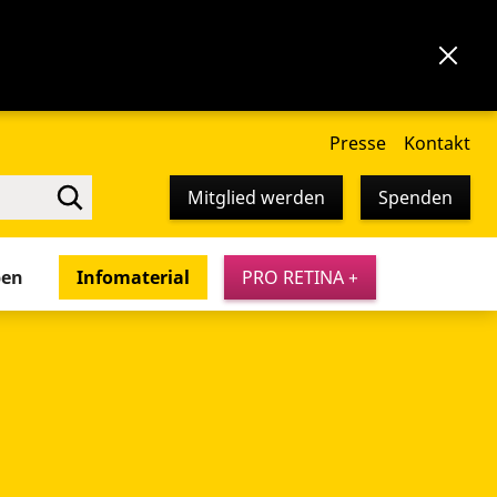
Presse
Kontakt
Mitglied werden
Spenden
pen
Infomaterial
PRO RETINA +