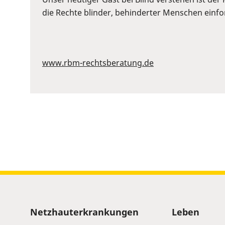
to
die Rechte blinder, behinderter Menschen einford
show
volume
slider.
www.rbm-rechtsberatung.de
Sitemap
Netzhauterkrankungen
Leben