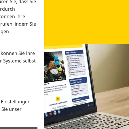
ren Sie, dass Sie
erdurch
 können Ihre
rrufen, indem Sie
ngen
 können Sie Ihre
r Systeme selbst
-Einstellungen
 in verschiedenen Formaten an e
n Sie unser
onmaterial suchen und dieses bestellen bzw. herunterladen
al auf der PRO RETINA-Website für blinde und sehbehi