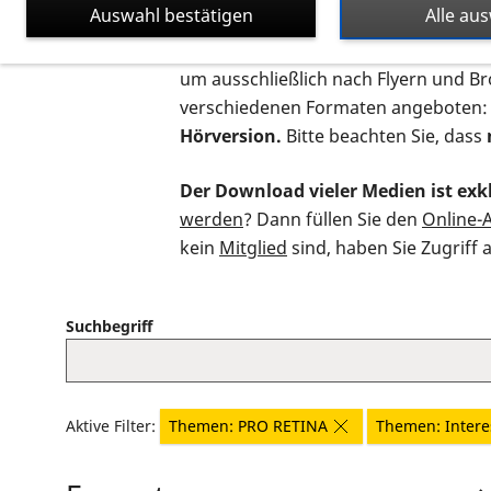
Auswahl bestätigen
Alle au
Auf dieser Seite finden Sie sämtliche
um ausschließlich nach Flyern und B
verschiedenen Formaten angeboten:
Hörversion.
Bitte beachten Sie, dass
Der Download vieler Medien ist exkl
werden
? Dann füllen Sie den
Online-
kein
Mitglied
sind, haben Sie Zugriff 
Suchbegriff
Aktive Filter:
Themen: PRO RETINA
Themen: Intere