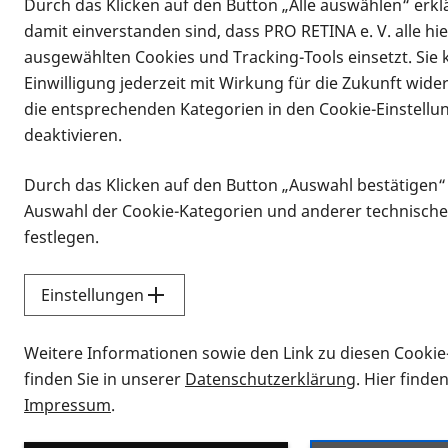
Durch das Klicken auf den Button „Alle auswählen“ erklä
damit einverstanden sind, dass PRO RETINA e. V. alle hi
ausgewählten Cookies und Tracking-Tools einsetzt. Sie
Einwilligung jederzeit mit Wirkung für die Zukunft wide
die entsprechenden Kategorien in den Cookie-Einstellu
deaktivieren.
Durch das Klicken auf den Button „Auswahl bestätigen“
Infomaterial
Auswahl der Cookie-Kategorien und anderer technische
Infomaterial
festlegen.
Einstellungen
Vorlesen
Weitere Informationen sowie den Link zu diesen Cookie
Alle Infomaterialien
finden Sie in unserer
Datenschutzerklärung
. Hier finde
Impressum
.
Sie möchten wissen, wie Sie nach Inf
Erklärvideos zum Thema Infomateri