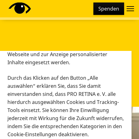
Cookie-Einstellungen
Spenden
Diese Webseite setzt verschiedene Cookies und
Tracking-Tools ein. Dies beinhaltet Cookies und
Tracking-Tools, die für den Betrieb der Webseite
technisch notwendig sind, die zu statistischen
Zwecken sowie zur besseren Bedienbarkeit der
Webseite und zur Anzeige personalisierter
Inhalte eingesetzt werden.
Durch das Klicken auf den Button „Alle
auswählen“ erklären Sie, dass Sie damit
einverstanden sind, dass PRO RETINA e. V. alle
hierdurch ausgewählten Cookies und Tracking-
Tools einsetzt. Sie können Ihre Einwilligung
jederzeit mit Wirkung für die Zukunft widerrufen,
Infomaterial
indem Sie die entsprechenden Kategorien in den
Infomaterial
Cookie-Einstellungen deaktivieren.