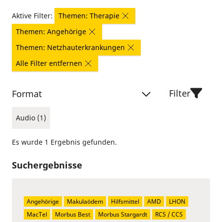
Aktive Filter:
Themen: Therapie
Themen: Angehörige
Themen: Netzhauterkrankungen
Alle Filter entfernen
Filter
Format
Audio (1)
Es wurde 1 Ergebnis gefunden.
Suchergebnisse
Angehörige
Makulaödem
Hilfsmittel
AMD
LHON
MacTel
Morbus Best
Morbus Stargardt
RCS / CCS