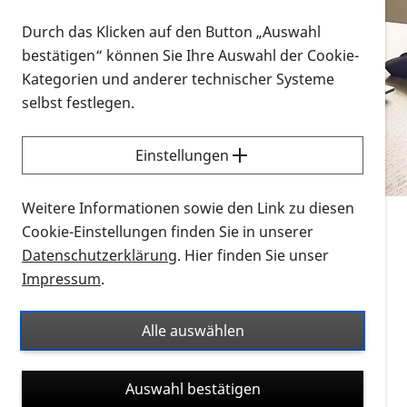
Vorlesen
Durch das Klicken auf den Button „Auswahl
bestätigen“ können Sie Ihre Auswahl der Cookie-
Alle Infomaterialien in verschiedenen
Kategorien und anderer technischer Systeme
Formaten an einem Ort
selbst festlegen.
Sie möchten wissen, wie Sie nach Infonmaterial
suchen und dieses bestellen bzw. herunterladen
Einstellungen
können? Schauen Sie sich die
Erklärvideos zum
Thema Infomaterial auf der PRO RETINA-Website
Weitere Informationen sowie den Link zu diesen
für blinde und sehbehinderte Menschen an.
Cookie-Einstellungen finden Sie in unserer
Datenschutzerklärung
. Hier finden Sie unser
Auf dieser Seite finden Sie sämtliches Infomaterial
Impressum
.
der PRO RETINA in all seinen Formaten an einem
Ort. Nutzen Sie den Formatfilter, um ausschließlich
Alle auswählen
nach Flyern und Broschüren, Audios oder Videos zu
suchen. Die meisten Flyer und Broschüren werden in
Auswahl bestätigen
verschiedenen Formaten angeboten: zur