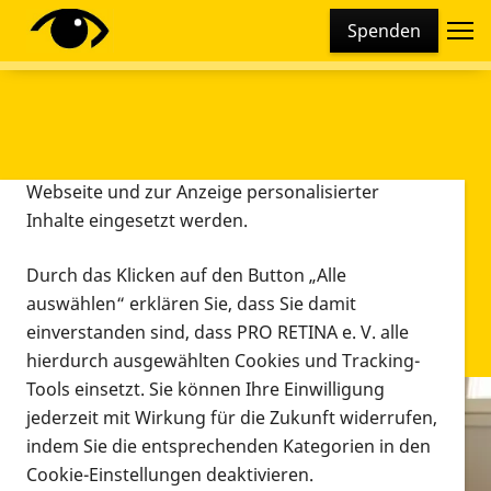
Cookie-Einstellungen
Spenden
Diese Webseite setzt verschiedene Cookies und
Tracking-Tools ein. Dies beinhaltet Cookies und
Tracking-Tools, die für den Betrieb der Webseite
technisch notwendig sind, die zu statistischen
Zwecken sowie zur besseren Bedienbarkeit der
Webseite und zur Anzeige personalisierter
Inhalte eingesetzt werden.
Durch das Klicken auf den Button „Alle
auswählen“ erklären Sie, dass Sie damit
einverstanden sind, dass PRO RETINA e. V. alle
hierdurch ausgewählten Cookies und Tracking-
Tools einsetzt. Sie können Ihre Einwilligung
jederzeit mit Wirkung für die Zukunft widerrufen,
Infomaterial
indem Sie die entsprechenden Kategorien in den
Infomaterial
Cookie-Einstellungen deaktivieren.