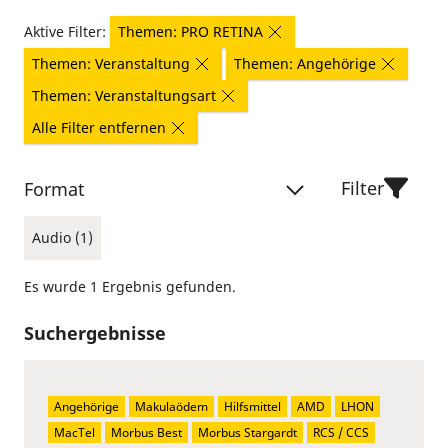
Aktive Filter:
Themen: PRO RETINA
Themen: Veranstaltung
Themen: Angehörige
Themen: Veranstaltungsart
Alle Filter entfernen
Filter
Format
Audio (1)
Es wurde 1 Ergebnis gefunden.
Suchergebnisse
Angehörige
Makulaödem
Hilfsmittel
AMD
LHON
MacTel
Morbus Best
Morbus Stargardt
RCS / CCS