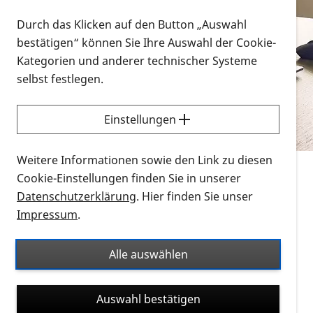
Vorlesen
Durch das Klicken auf den Button „Auswahl
bestätigen“ können Sie Ihre Auswahl der Cookie-
Alle Infomaterialien in verschiedenen
Kategorien und anderer technischer Systeme
Formaten an einem Ort
selbst festlegen.
Sie möchten wissen, wie Sie nach Infonmaterial
suchen und dieses bestellen bzw. herunterladen
Einstellungen
können? Schauen Sie sich die
Erklärvideos zum
Thema Infomaterial auf der PRO RETINA-Website
Weitere Informationen sowie den Link zu diesen
für blinde und sehbehinderte Menschen an.
Cookie-Einstellungen finden Sie in unserer
Datenschutzerklärung
. Hier finden Sie unser
Auf dieser Seite finden Sie sämtliches Infomaterial
Impressum
.
der PRO RETINA in all seinen Formaten an einem
Ort. Nutzen Sie den Formatfilter, um ausschließlich
Alle auswählen
nach Flyern und Broschüren, Audios oder Videos zu
suchen. Die meisten Flyer und Broschüren werden in
Auswahl bestätigen
verschiedenen Formaten angeboten: zur