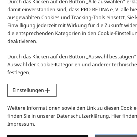
Durch das Klicken auf den Button „Alle auswählen“ erklä
damit einverstanden sind, dass PRO RETINA e. V. alle hi
ausgewählten Cookies und Tracking-Tools einsetzt. Sie
Einwilligung jederzeit mit Wirkung für die Zukunft wide
die entsprechenden Kategorien in den Cookie-Einstellu
deaktivieren.
Durch das Klicken auf den Button „Auswahl bestätigen“
Infomaterial
Auswahl der Cookie-Kategorien und anderer technische
Infomaterial
festlegen.
Einstellungen
Vorlesen
Weitere Informationen sowie den Link zu diesen Cookie
Alle Infomaterialien
finden Sie in unserer
Datenschutzerklärung
. Hier finde
Impressum
.
Sie möchten wissen, wie Sie nach Inf
Erklärvideos zum Thema Infomateri