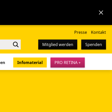
Presse
Kontakt
Mitglied werden
Spenden
pen
Infomaterial
PRO RETINA +