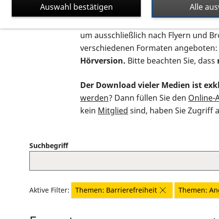
Auswahl bestätigen
Alle au
Auf dieser Seite finden Sie sämtliche
um ausschließlich nach Flyern und B
verschiedenen Formaten angeboten:
Hörversion.
Bitte beachten Sie, dass
Der Download vieler Medien ist exkl
werden
? Dann füllen Sie den
Online-
kein
Mitglied
sind, haben Sie Zugriff 
Suchbegriff
Aktive Filter:
Themen: Barrierefreiheit
Themen: An