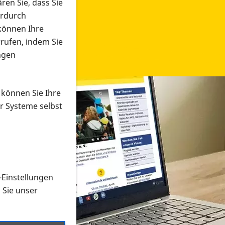
ren Sie, dass Sie
erdurch
 können Ihre
rrufen, indem Sie
ngen
 können Sie Ihre
r Systeme selbst
-Einstellungen
 in verschiedenen Formaten an e
n Sie unser
onmaterial suchen und dieses bestellen bzw. herunterladen
al auf der PRO RETINA-Website für blinde und sehbehi