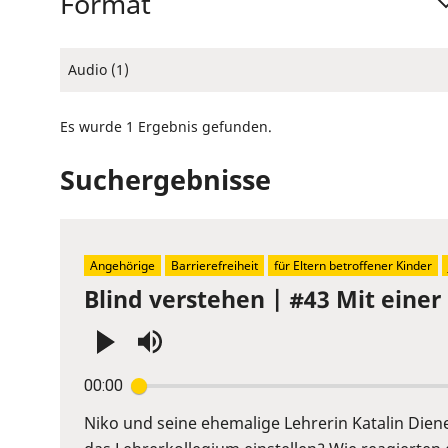
Format
Audio (1)
Es wurde 1 Ergebnis gefunden.
Suchergebnisse
Angehörige
Barrierefreiheit
für Eltern betroffener Kinder
Blind verstehen | #43 Mit einer
Press
00:00
Enter
or
Niko und seine ehemalige Lehrerin Katalin Diene
Space