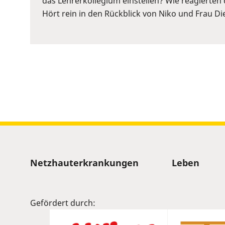
das Lehrerkollegium einstellen? Wie reagierten 
to
Hört rein in den Rückblick von Niko und Frau Die
show
volume
slider.
Sitemap
Netzhauterkrankungen
Leben
Gefördert durch: