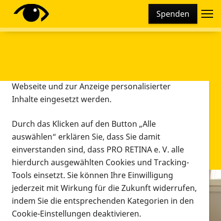
Cookie-Einstellungen
Spenden
Diese Webseite setzt verschiedene Cookies und
Tracking-Tools ein. Dies beinhaltet Cookies und
Tracking-Tools, die für den Betrieb der Webseite
technisch notwendig sind, die zu statistischen
Zwecken sowie zur besseren Bedienbarkeit der
Webseite und zur Anzeige personalisierter
Inhalte eingesetzt werden.
Durch das Klicken auf den Button „Alle
auswählen“ erklären Sie, dass Sie damit
einverstanden sind, dass PRO RETINA e. V. alle
hierdurch ausgewählten Cookies und Tracking-
Tools einsetzt. Sie können Ihre Einwilligung
jederzeit mit Wirkung für die Zukunft widerrufen,
Infomaterial
indem Sie die entsprechenden Kategorien in den
Infomaterial
Cookie-Einstellungen deaktivieren.