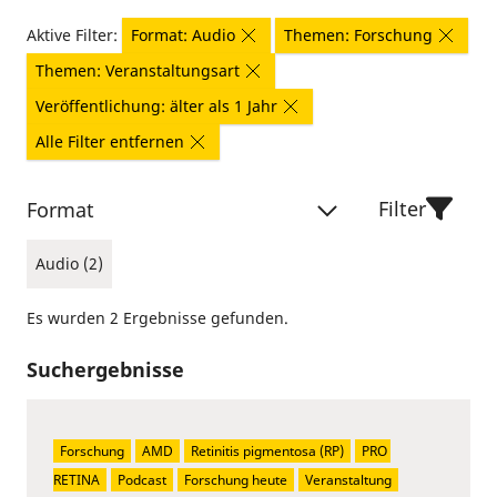
Aktive Filter:
Format: Audio
Themen: Forschung
Themen: Veranstaltungsart
Veröffentlichung: älter als 1 Jahr
Alle Filter entfernen
Filter
Format
Audio (2)
Es wurden 2 Ergebnisse gefunden.
Suchergebnisse
Forschung
AMD
Retinitis pigmentosa (RP)
PRO 
RETINA
Podcast
Forschung heute
Veranstaltung